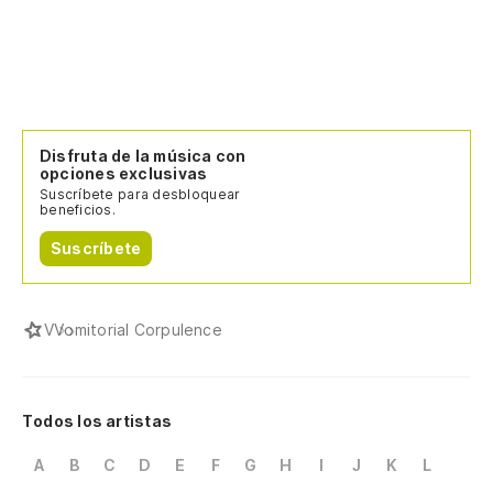
Disfruta de la música con
opciones exclusivas
Suscríbete para desbloquear
beneficios.
Suscríbete
V
Vomitorial Corpulence
Todos los artistas
A
B
C
D
E
F
G
H
I
J
K
L