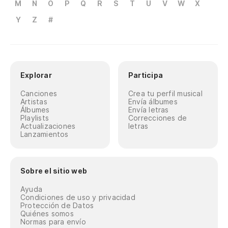
M
N
O
P
Q
R
S
T
U
V
W
X
Y
Z
#
Explorar
Participa
Canciones
Crea tu perfil musical
Artistas
Envía álbumes
Álbumes
Envía letras
Playlists
Correcciones de
Actualizaciones
letras
Lanzamientos
Sobre el sitio web
Ayuda
Condiciones de uso y privacidad
Protección de Datos
Quiénes somos
Normas para envío