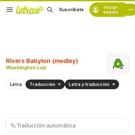
Iniciar
Suscríbete
sesión
Copiar fragmento
Copiar toda la letra
Rivers Babylon (medley)
Practicar la pronunciación de
Washington Luiz
Letra
Traducción
Letra y traducción
Traducción automática