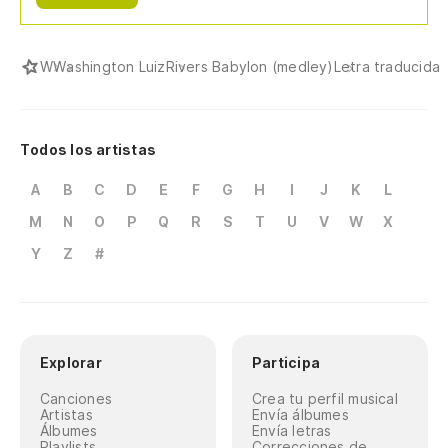
W
Washington Luiz
Rivers Babylon (medley)
Letra traducida
Todos los artistas
A
B
C
D
E
F
G
H
I
J
K
L
M
N
O
P
Q
R
S
T
U
V
W
X
Y
Z
#
Explorar
Participa
Canciones
Crea tu perfil musical
Artistas
Envía álbumes
Álbumes
Envía letras
Playlists
Correcciones de