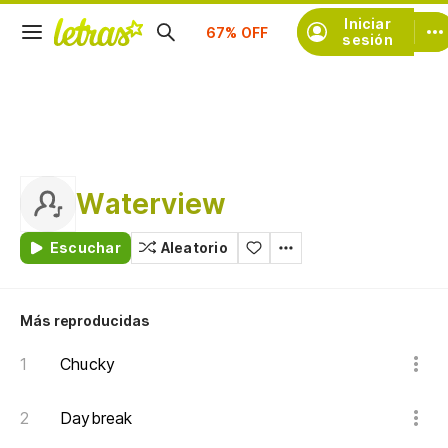
Suscríbete
Iniciar
sesión
Waterview
Escuchar
Aleatorio
Más reproducidas
Chucky
Daybreak