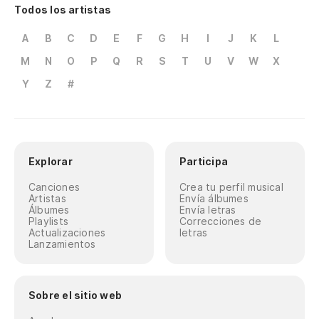
Todos los artistas
A
B
C
D
E
F
G
H
I
J
K
L
M
N
O
P
Q
R
S
T
U
V
W
X
Y
Z
#
Explorar
Participa
Canciones
Crea tu perfil musical
Artistas
Envía álbumes
Álbumes
Envía letras
Playlists
Correcciones de
Actualizaciones
letras
Lanzamientos
Sobre el sitio web