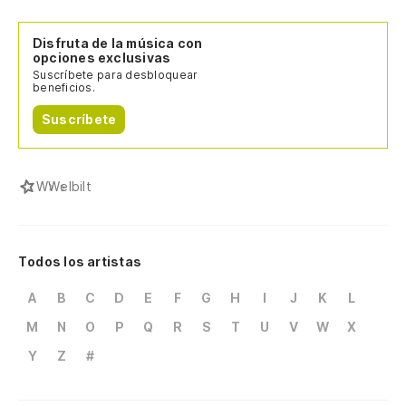
Disfruta de la música con
opciones exclusivas
Suscríbete para desbloquear
beneficios.
Suscríbete
W
Welbilt
Todos los artistas
A
B
C
D
E
F
G
H
I
J
K
L
M
N
O
P
Q
R
S
T
U
V
W
X
Y
Z
#