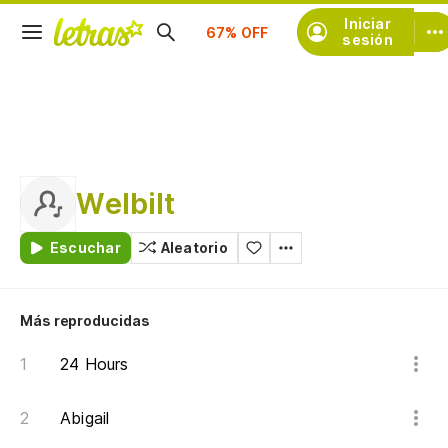
Iniciar
Suscríbete
sesión
Welbilt
Escuchar
Aleatorio
Más reproducidas
24 Hours
Abigail