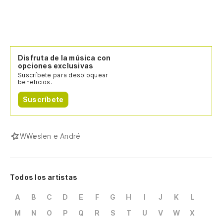
Disfruta de la música con
opciones exclusivas
Suscríbete para desbloquear
beneficios.
Suscríbete
W
Weslen e André
Todos los artistas
A
B
C
D
E
F
G
H
I
J
K
L
M
N
O
P
Q
R
S
T
U
V
W
X