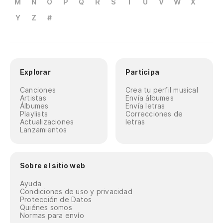
M
N
O
P
Q
R
S
T
U
V
W
X
Y
Z
#
Explorar
Participa
Canciones
Crea tu perfil musical
Artistas
Envía álbumes
Álbumes
Envía letras
Playlists
Correcciones de
Actualizaciones
letras
Lanzamientos
Sobre el sitio web
Ayuda
Condiciones de uso y privacidad
Protección de Datos
Quiénes somos
Normas para envío