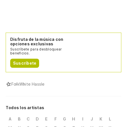
Disfruta de la música con
opciones exclusivas
Suscríbete para desbloquear
beneficios.
Suscríbete
Folk
White Hassle
Todos los artistas
A
B
C
D
E
F
G
H
I
J
K
L