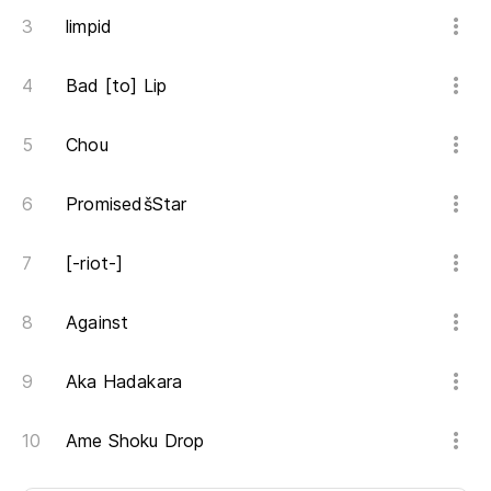
limpid
Bad [to] Lip
Chou
PromisedšStar
[-riot-]
Against
Aka Hadakara
Ame Shoku Drop