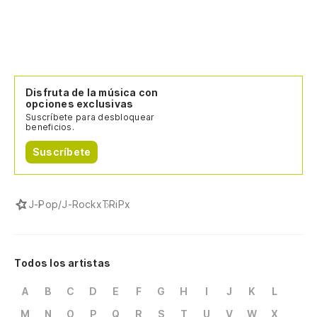
Disfruta de la música con
opciones exclusivas
Suscríbete para desbloquear
beneficios.
Suscríbete
J-Pop/J-Rock
xTRiPx
Todos los artistas
A
B
C
D
E
F
G
H
I
J
K
L
M
N
O
P
Q
R
S
T
U
V
W
X