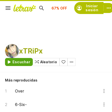
Iniciar
Suscríbete
sesión
xTRiPx
Escuchar
Aleatorio
Más reproducidas
Over
6-Six-