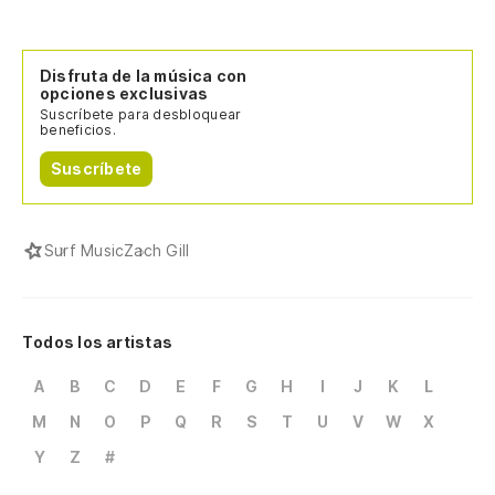
Disfruta de la música con
opciones exclusivas
Suscríbete para desbloquear
beneficios.
Suscríbete
Surf Music
Zach Gill
Todos los artistas
A
B
C
D
E
F
G
H
I
J
K
L
M
N
O
P
Q
R
S
T
U
V
W
X
Y
Z
#