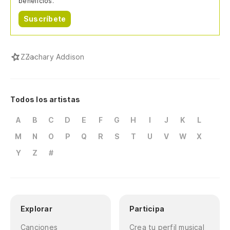
beneficios.
Suscríbete
Z
Zachary Addison
Todos los artistas
A
B
C
D
E
F
G
H
I
J
K
L
M
N
O
P
Q
R
S
T
U
V
W
X
Y
Z
#
Explorar
Participa
Canciones
Crea tu perfil musical