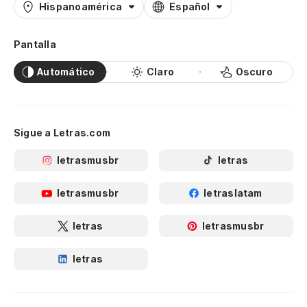
Hispanoamérica
Español
Pantalla
Automático
Claro
Oscuro
Sigue a Letras.com
letrasmusbr
letras
letrasmusbr
letraslatam
letras
letrasmusbr
letras