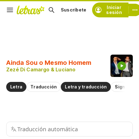
Iniciar
Suscríbete
sesión
Copiar fragmento
Copiar toda la letra
Ainda Sou o Mesmo Homem
Practicar la pronunciación de
Zezé Di Camargo & Luciano
Comentar sobre este fragmento
Letra
Traducción
Letra y traducción
Significad
Traducción automática