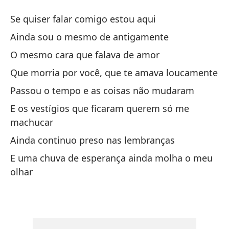
To
Se quiser falar comigo estou aqui
A
Ainda sou o mesmo de antigamente
O mesmo cara que falava de amor
Si
Que morria por você, que te amava loucamente
Se
Passou o tempo e as coisas não mudaram
To
E os vestígios que ficaram querem só me
Ai
machucar
Ainda continuo preso nas lembranças
El
E uma chuva de esperança ainda molha o meu
O 
olhar
Qu
Qu