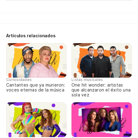
Ai
La
O 
Artículos relacionados
So
No
Curiosidades
Listas musicales
Cantantes que ya murieron:
One hit wonder: artistas
To
voces eternas de la música
que alcanzaron el éxito una
sola vez
Ai