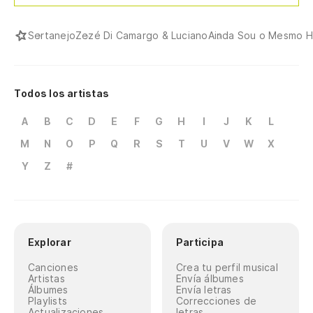
Sertanejo
Zezé Di Camargo & Luciano
Ainda Sou o Mesmo 
Todos los artistas
A
B
C
D
E
F
G
H
I
J
K
L
M
N
O
P
Q
R
S
T
U
V
W
X
Y
Z
#
Explorar
Participa
Canciones
Crea tu perfil musical
Artistas
Envía álbumes
Álbumes
Envía letras
Playlists
Correcciones de
Actualizaciones
letras