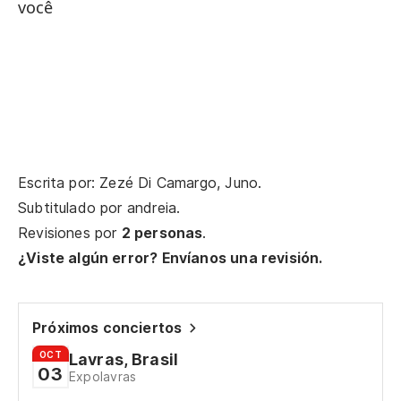
você
To
Ai
Aq
Mi
Escrita por: Zezé Di Camargo, Juno.
O 
Subtitulado por
andreia
.
Revisiones por
2 personas
.
Co
¿Viste algún error? Envíanos una revisión.
Fe
Pl
Próximos conciertos
OCT
Lavras, Brasil
03
Expolavras
To