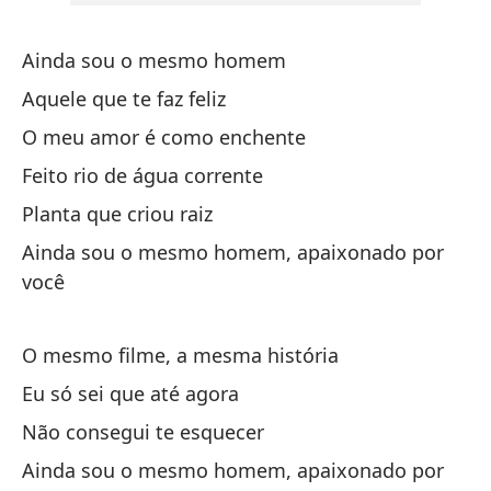
Pa
Pa
Ainda sou o mesmo homem
Aquele que te faz feliz
Y 
la
O meu amor é como enchente
Feito rio de água corrente
E 
Planta que criou raiz
To
Ainda sou o mesmo homem, apaixonado por
Ai
você
Y 
O mesmo filme, a mesma história
E 
Eu só sei que até agora
Não consegui te esquecer
Ainda sou o mesmo homem, apaixonado por