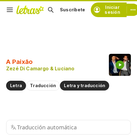
Iniciar
Suscríbete
sesión
Copiar fragmento
Copiar toda la letra
A Paixão
Practicar la pronunciación de
Zezé Di Camargo & Luciano
Comentar sobre este fragmento
Letra
Traducción
Letra y traducción
Traducción automática