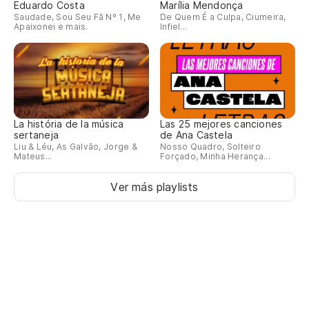
Eduardo Costa
Marília Mendonça
Saudade, Sou Seu Fã Nº 1, Me
De Quem É a Culpa, Ciumeira,
Apaixonei e mais.
Infiel...
La história de la música
Las 25 mejores canciones
sertaneja
de Ana Castela
Liu & Léu, As Galvão, Jorge &
Nosso Quadro, Solteiro
Mateus...
Forçado, Minha Herança...
Ver más playlists