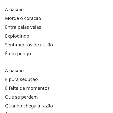
La
A paixão
A 
Morde o coração
Entra pelas veias
La
Explodindo
Mu
Sentimentos de ilusão
É um perigo
Se
A paixão
Ex
É pura sedução
É feita de momentos
Se
Que se perdem
Es
Quando chega a razão