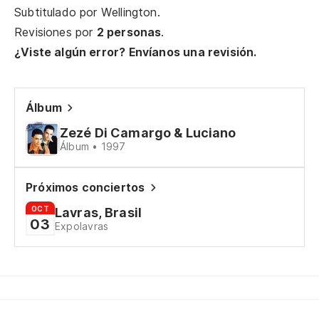
Subtitulado por
Wellington
.
Pe
Revisiones por
2 personas
.
¿Viste algún error? Envíanos una revisión.
Es
Qu
Álbum
Zezé Di Camargo & Luciano
Álbum • 1997
Co
Próximos conciertos
Un
OCT
Lavras, Brasil
03
Expolavras
Pa
Co