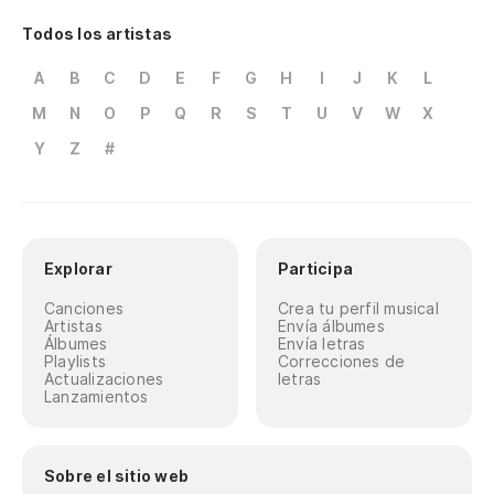
Todos los artistas
A
B
C
D
E
F
G
H
I
J
K
L
M
N
O
P
Q
R
S
T
U
V
W
X
Y
Z
#
Explorar
Participa
Canciones
Crea tu perfil musical
Artistas
Envía álbumes
Álbumes
Envía letras
Playlists
Correcciones de
Actualizaciones
letras
Lanzamientos
Sobre el sitio web