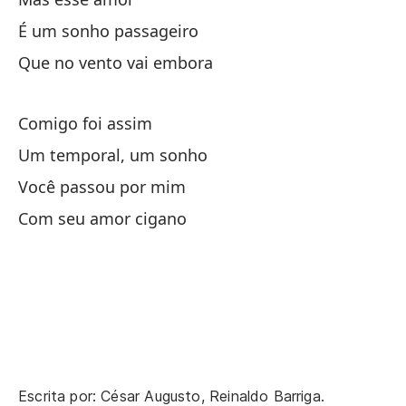
É um sonho passageiro
Cu
Que no vento vai embora
Po
Comigo foi assim
Um temporal, um sonho
P
Você passou por mim
Com seu amor cigano
Mu
N
Pe
Pe
Escrita por: César Augusto, Reinaldo Barriga.