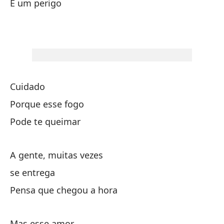
É um perigo
La
Es
Es
Cuidado
Porque esse fogo
Qu
Pode te queimar
Cu
A gente, muitas vezes
Es
se entrega
Pensa que chegou a hora
Mas esse amor