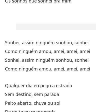
Os sonhos que sonhei pra mim
Vo
Vo
Vo
Li
Sonhei, assim ninguém sonhou, sonhei
Li
Como ninguém amou, amei, amei, amei
Sonhei, assim ninguém sonhou, sonhei
La
Como ninguém amou, amei, amei, amei
So
Te
Qualquer dia eu pego a estrada
Te
Sem destino, sem parada
Peito aberto, chuva ou sol
Li
De noite ou madrugada