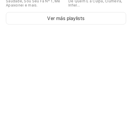
Saudade, Sou Seu Fã Nº 1, Me
De Quem É a Culpa, Ciumeira,
Apaixonei e mais.
Infiel...
Ver más playlists