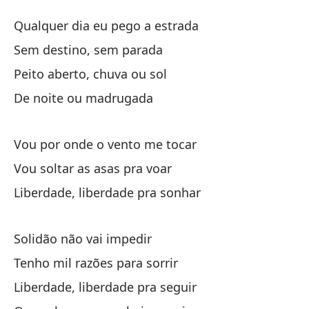
Li
Qualquer dia eu pego a estrada
Li
Sem destino, sem parada
Peito aberto, chuva ou sol
Cu
De noite ou madrugada
Qu
Si
Vou por onde o vento me tocar
Vou soltar as asas pra voar
Pe
Liberdade, liberdade pra sonhar
Pe
Solidão não vai impedir
De
Tenho mil razões para sorrir
Liberdade, liberdade pra seguir
Ir