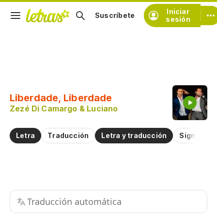
Iniciar
Suscríbete
sesión
Copiar fragmento
Copiar toda la letra
Liberdade, Liberdade
Practicar la pronunciación de
Zezé Di Camargo & Luciano
Comentar sobre este fragmento
Letra
Traducción
Letra y traducción
Significad
Traducción automática