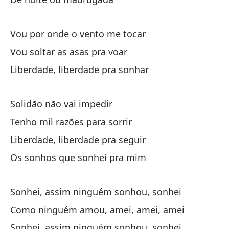
Li
Lo
Vou por onde o vento me tocar
Os
Vou soltar as asas pra voar
Liberdade, liberdade pra sonhar
Solidão não vai impedir
Tenho mil razões para sorrir
So
Liberdade, liberdade pra seguir
So
Os sonhos que sonhei pra mim
Co
Sonhei, assim ninguém sonhou, sonhei
Co
Como ninguém amou, amei, amei, amei
So
Sonhei, assim ninguém sonhou, sonhei