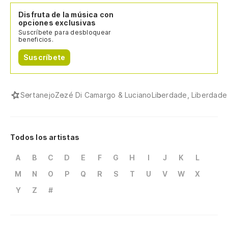
Disfruta de la música con
opciones exclusivas
Suscríbete para desbloquear
beneficios.
Suscríbete
Sertanejo
Zezé Di Camargo & Luciano
Liberdade, Liberdade
Todos los artistas
A
B
C
D
E
F
G
H
I
J
K
L
M
N
O
P
Q
R
S
T
U
V
W
X
Y
Z
#