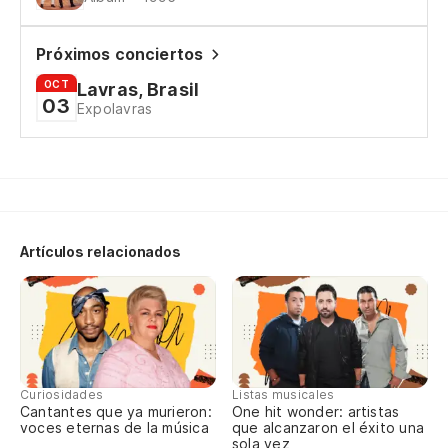
Ir
Próximos conciertos
Vo
OCT
Lavras, Brasil
03
Expolavras
Vo
Vo
Li
Li
Artículos relacionados
La
So
Te
Curiosidades
Listas musicales
Cantantes que ya murieron:
One hit wonder: artistas
Te
voces eternas de la música
que alcanzaron el éxito una
sola vez