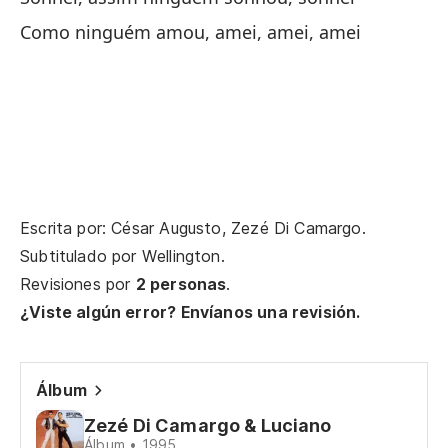
So
Como ninguém amou, amei, amei, amei
Co
Co
Cu
Qu
Escrita por: César Augusto, Zezé Di Camargo.
Si
Subtitulado por
Wellington
.
Revisiones por
2 personas
.
¿Viste algún error? Envíanos una revisión.
Pe
Pe
Álbum
De
Zezé Di Camargo & Luciano
Álbum • 1995