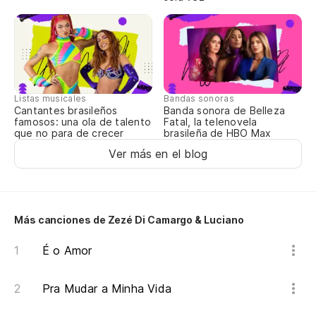
Li
Li
Lo
Listas musicales
Bandas sonoras
Os
Cantantes brasileños
Banda sonora de Belleza
famosos: una ola de talento
Fatal, la telenovela
que no para de crecer
brasileña de HBO Max
So
Ver más en el blog
So
Co
Más canciones de Zezé Di Camargo & Luciano
Co
É o Amor
So
Pra Mudar a Minha Vida
So