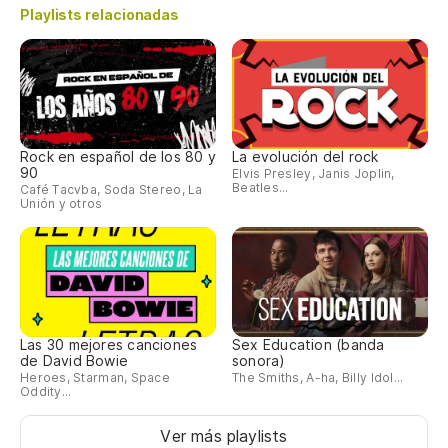
Playlists relacionadas
Rock en español de los 80 y
La evolución del rock
90
Elvis Presley, Janis Joplin,
Beatles...
Café Tacvba, Soda Stereo, La
Unión y otros
Las 30 mejores canciones
Sex Education (banda
de David Bowie
sonora)
Heroes, Starman, Space
The Smiths, A-ha, Billy Idol...
Oddity...
Ver más playlists