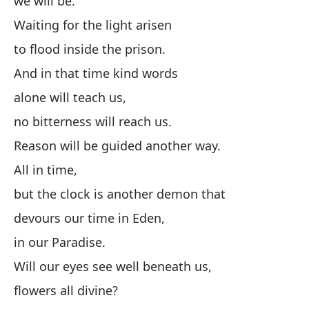
we will be.
Waiting for the light arisen
cu
de
to flood inside the prison.
wh
And in that time kind words
alone will teach us,
De
no bitterness will reach us.
It
Reason will be guided another way.
Cr
All in time,
Be
but the clock is another demon that
devours our time in Eden,
no
in our Paradise.
no
Will our eyes see well beneath us,
No
flowers all divine?
We