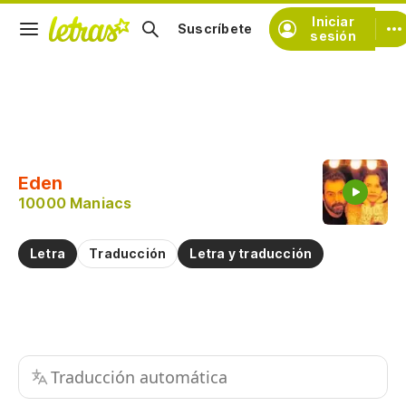
Iniciar
Suscríbete
sesión
Copiar fragmento
Copiar toda la letra
Eden
Practicar la pronunciación de
10000 Maniacs
Comentar sobre este fragmento
Letra
Traducción
Letra y traducción
Traducción automática