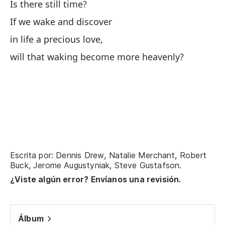
Is there still time?
If we wake and discover
Di
su
in life a precious love,
Wi
will that waking become more heavenly?
Es
Ba
la
se
Escrita por: Dennis Drew, Natalie Merchant, Robert
Es
Buck, Jerome Augustyniak, Steve Gustafson.
¿Viste algún error? Envíanos una revisión.
Wa
pa
Álbum