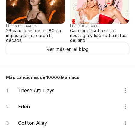
bu
de
Listas musicales
Listas musicales
de
Canciones sobre julio:
26 canciones de los 80 en
nostalgia y libertad a mitad
inglés que marcaron la
del año
década
en
Ver más en el blog
¿V
no
Más canciones de 10000 Maniacs
Wi
These Are Days
fl
Eden
¿T
Cotton Alley
Si