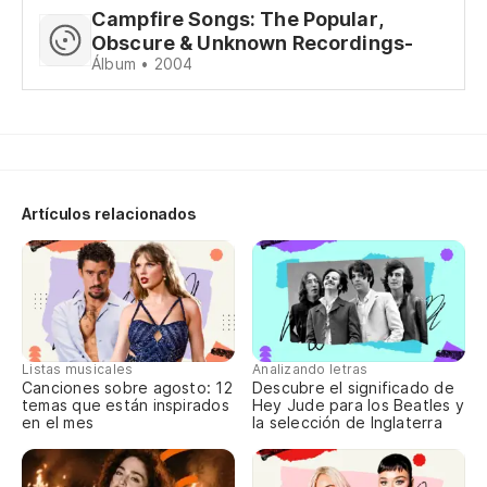
to
Campfire Songs: The Popular,
Obscure & Unknown Recordings-
Y 
Álbum • 2004
An
so
ni
Artículos relacionados
no
La
Re
Listas musicales
Analizando letras
Canciones sobre agosto: 12
Descubre el significado de
To
temas que están inspirados
Hey Jude para los Beatles y
en el mes
la selección de Inglaterra
pe