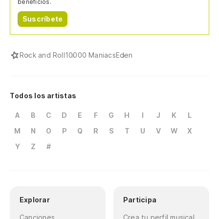
beneficios.
Suscríbete
Rock and Roll
10000 Maniacs
Eden
Todos los artistas
A
B
C
D
E
F
G
H
I
J
K
L
M
N
O
P
Q
R
S
T
U
V
W
X
Y
Z
#
Explorar
Participa
Canciones
Crea tu perfil musical