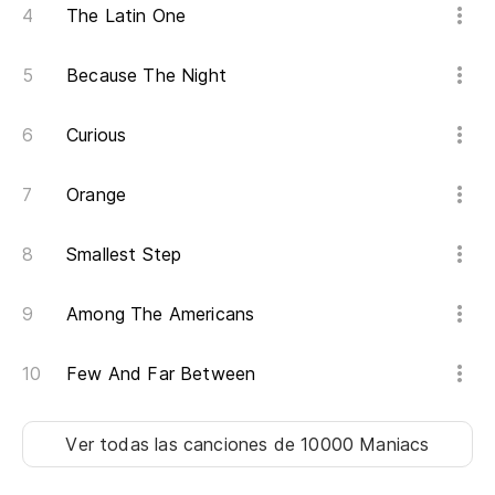
The Latin One
If
Because The Night
en
Curious
¿s
wi
Orange
Smallest Step
Among The Americans
Few And Far Between
Ver todas las canciones
de 10000 Maniacs