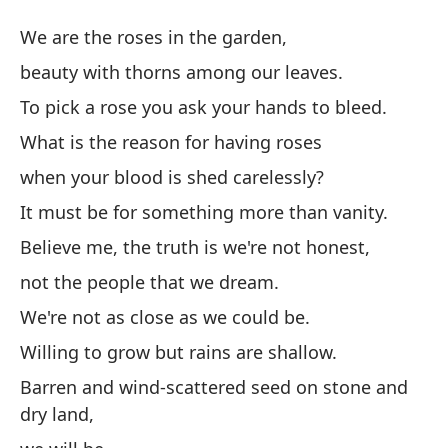
E
We are the roses in the garden,
E
beauty with thorns among our leaves.
To pick a rose you ask your hands to bleed.
So
What is the reason for having roses
We
when your blood is shed carelessly?
be
It must be for something more than vanity.
be
Believe me, the truth is we're not honest,
not the people that we dream.
Pa
sa
We're not as close as we could be.
To
Willing to grow but rains are shallow.
Barren and wind-scattered seed on stone and
¿C
dry land,
Wh