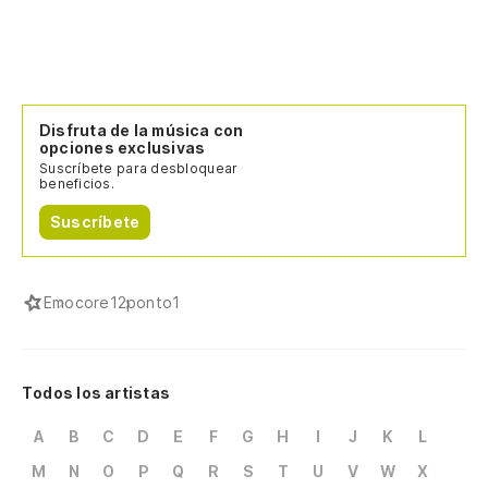
Disfruta de la música con
opciones exclusivas
Suscríbete para desbloquear
beneficios.
Suscríbete
Emocore
12ponto1
Todos los artistas
A
B
C
D
E
F
G
H
I
J
K
L
M
N
O
P
Q
R
S
T
U
V
W
X