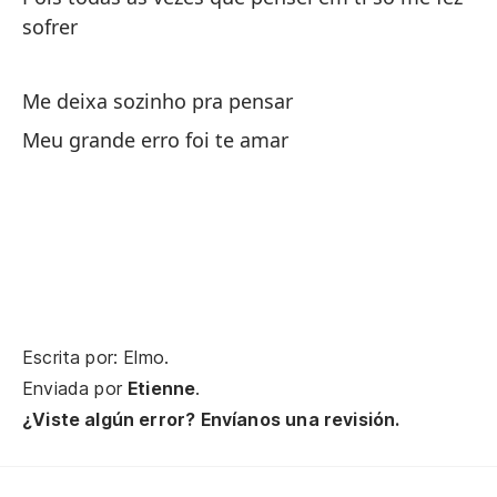
sofrer
¿P
ib
Me deixa sozinho pra pensar
Po
Meu grande erro foi te amar
qu
In
lo
Eu
fa
Escrita por: Elmo.
Pe
Enviada por
Etienne
.
Ma
¿Viste algún error? Envíanos una revisión.
Si