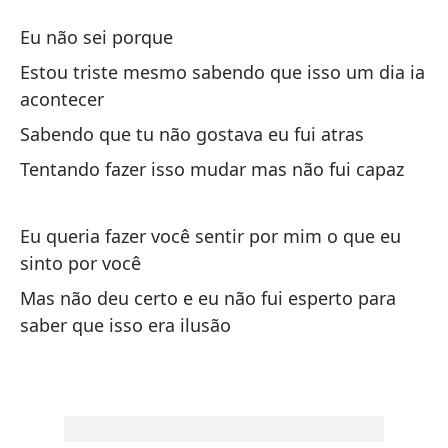
Il
Eu não sei porque
Il
Estou triste mesmo sabendo que isso um dia ia
acontecer
No
Sabendo que tu não gostava eu fui atras
Tentando fazer isso mudar mas não fui capaz
Es
al
Eu queria fazer você sentir por mim o que eu
Es
ac
sinto por você
Mas não deu certo e eu não fui esperto para
Sa
saber que isso era ilusão
Sa
In
Te