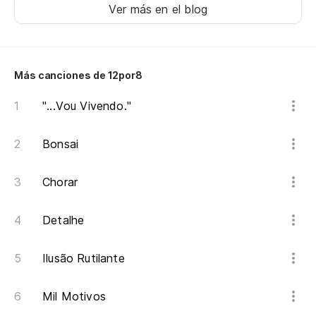
Ver más en el blog
Dé
Me
Más canciones de 12por8
Mi
"...Vou Vivendo."
Me
Bonsai
Chorar
Detalhe
Ilusão Rutilante
Mil Motivos