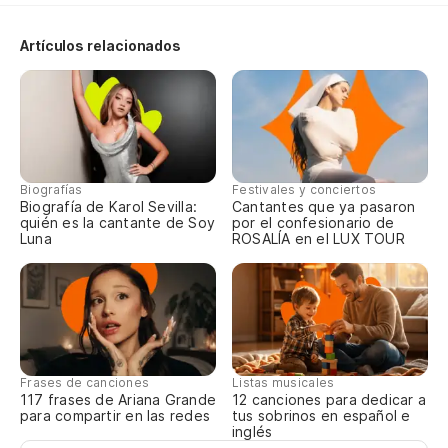
Ap
Artículos relacionados
Y 
E 
Es
Es
Biografías
Festivales y conciertos
Biografía de Karol Sevilla:
Cantantes que ya pasaron
quién es la cantante de Soy
por el confesionario de
Y 
Luna
ROSALÍA en el LUX TOUR
E 
De
Po
Frases de canciones
Listas musicales
su
117 frases de Ariana Grande
12 canciones para dedicar a
para compartir en las redes
tus sobrinos en español e
inglés
Po