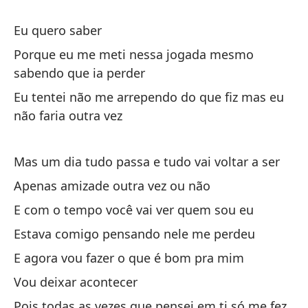
Eu quero saber
Qu
ti
Porque eu me meti nessa jogada mesmo
sabendo que ia perder
Eu
po
Eu tentei não me arrependo do que fiz mas eu
não faria outra vez
Pe
li
Mas um dia tudo passa e tudo vai voltar a ser
Ma
Apenas amizade outra vez ou não
qu
E com o tempo você vai ver quem sou eu
Estava comigo pensando nele me perdeu
E agora vou fazer o que é bom pra mim
Vou deixar acontecer
Qu
Pois todas as vezes que pensei em ti só me fez