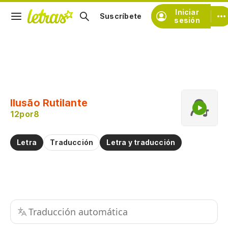
Iniciar
Suscríbete
sesión
Copiar fragmento
Copiar toda la letra
Ilusão Rutilante
Practicar la pronunciación de
12por8
Comentar sobre este fragmento
Letra
Traducción
Letra y traducción
Traducción automática