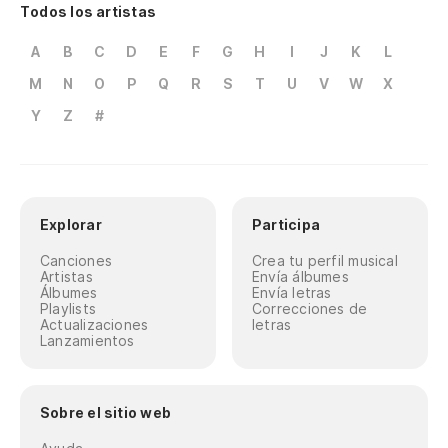
Todos los artistas
A
B
C
D
E
F
G
H
I
J
K
L
M
N
O
P
Q
R
S
T
U
V
W
X
Y
Z
#
Explorar
Participa
Canciones
Crea tu perfil musical
Artistas
Envía álbumes
Álbumes
Envía letras
Playlists
Correcciones de
Actualizaciones
letras
Lanzamientos
Sobre el sitio web