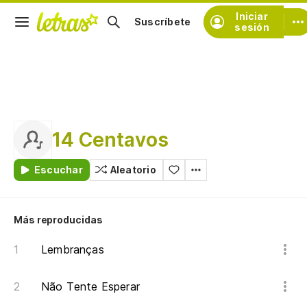
Iniciar
Suscríbete
sesión
14 Centavos
Escuchar
Aleatorio
Más reproducidas
Lembranças
Não Tente Esperar