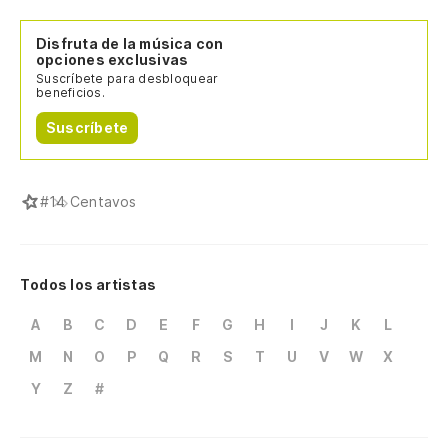
Disfruta de la música con
opciones exclusivas
Suscríbete para desbloquear
beneficios.
Suscríbete
#
14 Centavos
Todos los artistas
A
B
C
D
E
F
G
H
I
J
K
L
M
N
O
P
Q
R
S
T
U
V
W
X
Y
Z
#