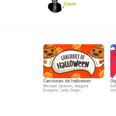
Cavo
Canciones de halloween
Or
Michael Jackson, Imagine
Sol
Dragons, Lady Gaga...
co