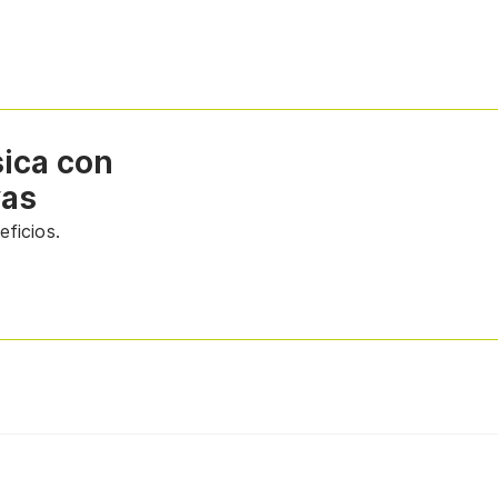
sica con
vas
ficios.