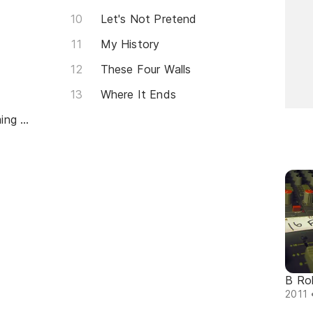
Let's Not Pretend
My History
These Four Walls
Where It Ends
Everything Around Me (Coming Down)
B Rol
2011 