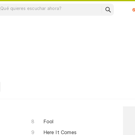
Su
Fool
Here It Comes