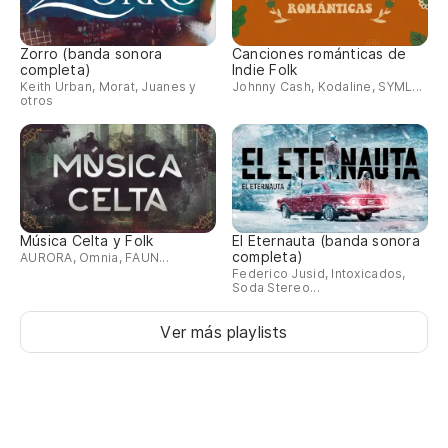
A 
Zorro (banda sonora
Canciones románticas de
completa)
Indie Folk
No
Keith Urban, Morat, Juanes y
Johnny Cash, Kodaline, SYML...
otros
Có
Si
Música Celta y Folk
El Eternauta (banda sonora
completa)
Y 
AURORA, Omnia, FAUN...
Federico Jusid, Intoxicados,
Soda Stereo...
Ver más playlists
Sa
Yo
Ne