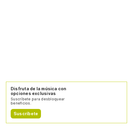
Gi
To
Tú
Er
Sa
Yo
Disfruta de la música con
opciones exclusivas
Ca
Suscríbete para desbloquear
beneficios.
Ti
Suscríbete
Lo