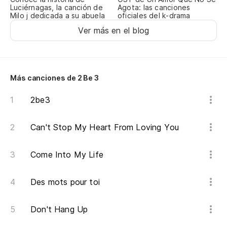
Luciérnagas, la canción de
Agota: las canciones
Ne
Milo j dedicada a su abuela
oficiales del k-drama
Ver más en el blog
Gi
To
Más canciones de 2 Be 3
Tú
2be3
Er
Can't Stop My Heart From Loving You
Sa
Come Into My Life
Yo
Des mots pour toi
Ca
Don't Hang Up
Ti