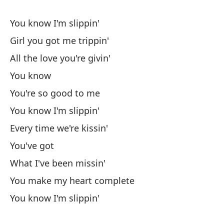
Lo
You know I'm slippin'
Girl you got me trippin'
Ha
All the love you're givin'
Yo
You know
Sa
You're so good to me
Yo
You know I'm slippin'
Every time we're kissin'
Me
You've got
What I've been missin'
Lo
You make my heart complete
A 
You know I'm slippin'
Es