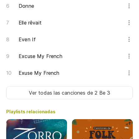
Donne
Lo
Elle rêvait
Ha
Even If
Yo
Excuse My French
Sa
Yo
Exuse My French
T
Ver todas las canciones
de 2 Be 3
An
Playlists relacionadas
No