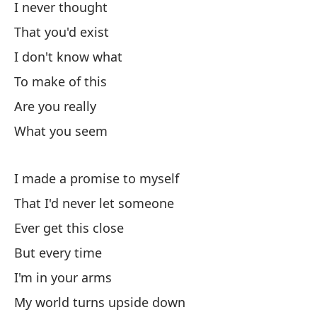
Ne
I never thought
Gi
That you'd exist
I don't know what
To
To make of this
Are you really
Tú
What you seem
Er
I made a promise to myself
Sa
That I'd never let someone
Yo
Ever get this close
Ca
But every time
I'm in your arms
Ti
My world turns upside down