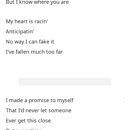
But I know where you are
No
My heart is racin'
Q
Anticipatin'
No way I can fake it
Nu
I've fallen much too far
Do
Ca
Ju
I made a promise to myself
That I'd never let someone
Pe
Ever get this close