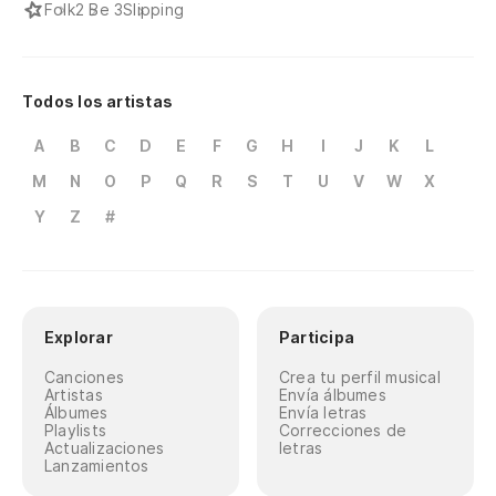
Folk
2 Be 3
Slipping
Ha
Yo
Todos los artistas
A
B
C
D
E
F
G
H
I
J
K
L
Sa
M
N
O
P
Q
R
S
T
U
V
W
X
Yo
Y
Z
#
Explorar
Participa
Canciones
Crea tu perfil musical
Artistas
Envía álbumes
Álbumes
Envía letras
Playlists
Correcciones de
Actualizaciones
letras
Lanzamientos