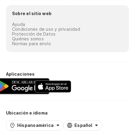
Sobre el sitio web
Ayuda
Condiciones de uso y privacidad
Protección de Datos
Quiénes somos
Normas para envío
Aplicaciones
Ubicación e idioma
Hispanoamérica
Español