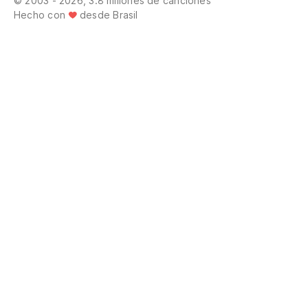
© 2003 - 2026, 3.8 millones de canciones
Hecho con
desde Brasil