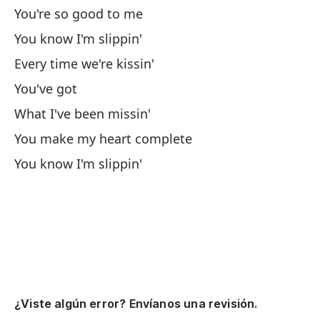
You're so good to me
N
You know I'm slippin'
Qu
Every time we're kissin'
You've got
No
What I've been missin'
You make my heart complete
Pe
You know I'm slippin'
¿R
Lo
Me
¿Viste algún error? Envíanos una revisión.
I 