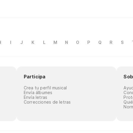
H
I
J
K
L
M
N
O
P
Q
R
S
Participa
Sob
Crea tu perfil musical
Ayu
Envía álbumes
Cond
Envía letras
Prot
Correcciones de letras
Qui
Norm