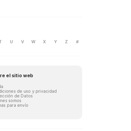
T
U
V
W
X
Y
Z
#
re el sitio web
da
iciones de uso y privacidad
ección de Datos
énes somos
as para envío