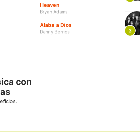
Heaven
Bryan Adams
Alaba a Dios
Danny Berrios
sica con
vas
ficios.