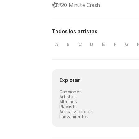
#
20 Minute Crash
Todos los artistas
A
B
C
D
E
F
G
Explorar
Canciones
Artistas
Álbumes
Playlists
Actualizaciones
Lanzamientos