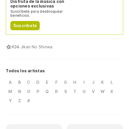
Disfruta de la música con
opciones exclusivas
Suscríbete para desbloquear
beneficios.
Suscríbete
#
24 Jikan No Shinwa
Todos los artistas
A
B
C
D
E
F
G
H
I
J
K
L
M
N
O
P
Q
R
S
T
U
V
W
X
Y
Z
#