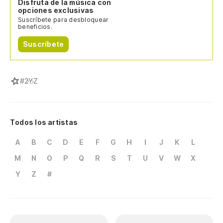
Disfruta de la música con
opciones exclusivas
Suscríbete para desbloquear
beneficios.
Suscríbete
#
2YZ
Todos los artistas
A
B
C
D
E
F
G
H
I
J
K
L
M
N
O
P
Q
R
S
T
U
V
W
X
Y
Z
#