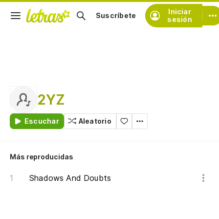
Iniciar
Suscríbete
sesión
2YZ
Escuchar
Aleatorio
Más reproducidas
Shadows And Doubts