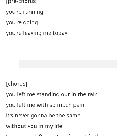
[pre-chorus]
pu
you're running
qu
you're going
you're leaving me today
ah
es
ah
[chorus]
you left me standing out in the rain
[p
you left me with so much pain
es
it's never gonna be the same
without you in my life
te