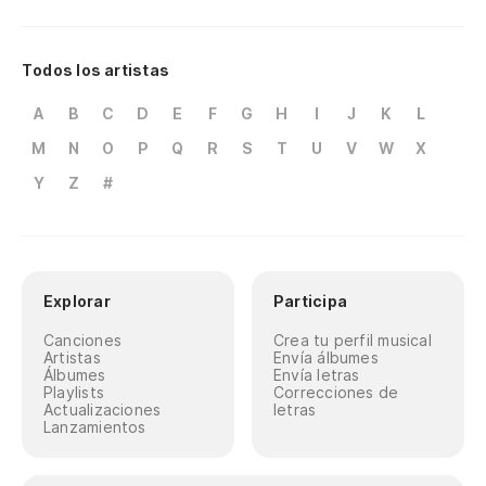
Todos los artistas
A
B
C
D
E
F
G
H
I
J
K
L
M
N
O
P
Q
R
S
T
U
V
W
X
Y
Z
#
Explorar
Participa
Canciones
Crea tu perfil musical
Artistas
Envía álbumes
Álbumes
Envía letras
Playlists
Correcciones de
Actualizaciones
letras
Lanzamientos