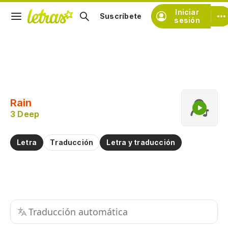
Iniciar
Suscríbete
sesión
Copiar fragmento
Copiar toda la letra
Rain
Practicar la pronunciación de
3 Deep
Comentar sobre este fragmento
Letra
Traducción
Letra y traducción
Traducción automática