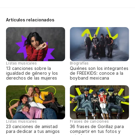
¿p
Artículos relacionados
de
de
Listas musicales
Biografías
13 canciones sobre la
Quiénes son los integrantes
[p
igualdad de género y los
de FREEKIDS: conoce a la
derechos de las mujeres
boyband mexicana
[e
no
Listas musicales
Frases de canciones
i 
23 canciones de amistad
36 frases de Gorillaz para
para dedicar a tus amigos
compartir en tus fotos y