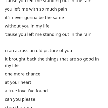
'cause you left me standing out in the rain
you left me with so much pain
me
it's never gonna be the same
without you in my life
'cause you left me standing out in the rain
i ran across an old picture of you
[e
it brought back the things that are so good in
my life
me
one more chance
yo
at your heart
me
a true love i've found
yo
can you please
stop this rain