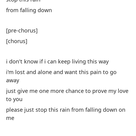
nu
from falling down
de
wi
[pre-chorus]
[chorus]
po
'c
i don't know if i can keep living this way
me
i'm lost and alone and want this pain to go
away
yo
just give me one more chance to prove my love
nu
to you
please just stop this rain from falling down on
de
me
wi