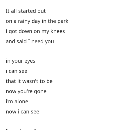
Ll
It all started out
R
on a rainy day in the park
i got down on my knees
T
and said I need you
en
in your eyes
on
i can see
me
that it wasn't to be
now you're gone
y 
i'm alone
now i can see
en