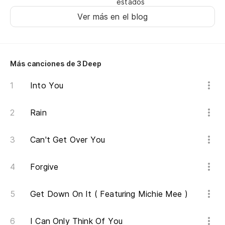
estados
es
Ver más en el blog
va
i'
so
Más canciones de 3 Deep
de
Into You
ju
yo
Rain
po
Can't Get Over You
m
pl
Forgive
Get Down On It ( Featuring Michie Mee )
[p
I Can Only Think Of You