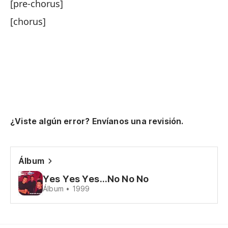
[pre-chorus]
po
[chorus]
'c
en
i 
y 
¿Viste algún error? Envíanos una revisión.
it
un
Álbum
en
Yes Yes Yes...No No No
Álbum • 1999
un
a 