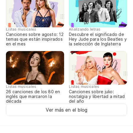
Y 
Pe
Listas musicales
Analizando letras
Canciones sobre agosto: 12
Descubre el significado de
temas que están inspirados
Hey Jude para los Beatles y
Bu
en el mes
la selección de Inglaterra
La
Th
Es
Listas musicales
Listas musicales
Canciones sobre julio:
26 canciones de los 80 en
nostalgia y libertad a mitad
inglés que marcaron la
del año
década
On
Ver más en el blog
Ga
Mu