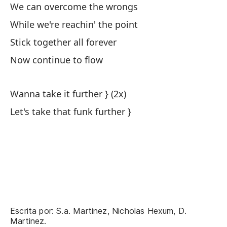
We can overcome the wrongs
Me
While we're reachin' the point
I 
Stick together all forever
Now continue to flow
De
Fo
Wanna take it further } (2x)
Let's take that funk further }
Sa
cr
Ho
Re
Ch
Re
Escrita por: S.a. Martinez, Nicholas Hexum, D.
Martinez.