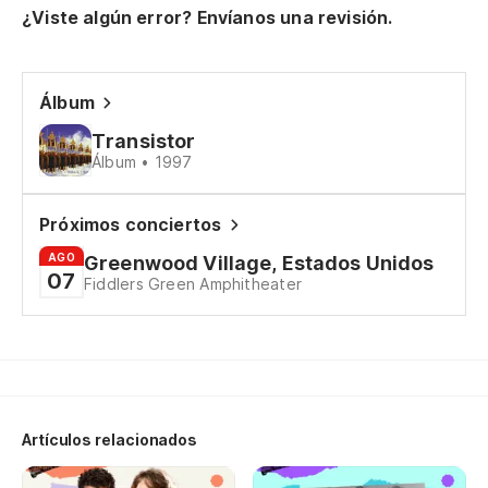
¿Viste algún error? Envíanos una revisión.
Álbum
¿Q
Transistor
Álbum • 1997
Wa
Próximos conciertos
Ll
AGO
Greenwood Village, Estados Unidos
Le
07
Fiddlers Green Amphitheater
To
We
Y 
Artículos relacionados
An