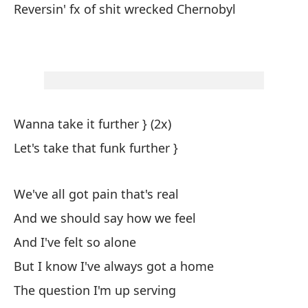
Reversin' fx of shit wrecked Chernobyl
St
Pe
an
Lo
Wanna take it further } (2x)
Mi
Let's take that funk further }
My
La
We've all got pain that's real
Th
And we should say how we feel
And I've felt so alone
En
But I know I've always got a home
En
The question I'm up serving
Su