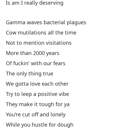
Is am I really deserving
So
Gamma waves bacterial plagues
Cr
Cow mutilations all the time
Cr
Not to mention visitations
Pe
More than 2000 years
Co
Of fuckin' with our fears
Tó
The only thing true
We gotta love each other
To
Try to leep a positive vibe
Po
They make it tough for ya
Cu
You're cut off and lonely
Si
While you hustle for dough