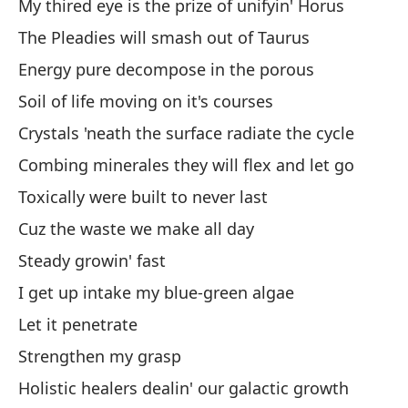
My thired eye is the prize of unifyin' Horus
The Pleadies will smash out of Taurus
Im
Energy pure decompose in the porous
Im
Soil of life moving on it's courses
Er
Crystals 'neath the surface radiate the cycle
Yo
Combing minerales they will flex and let go
Tr
Toxically were built to never last
cu
Cuz the waste we make all day
Yo
Steady growin' fast
I get up intake my blue-green algae
Si
Let it penetrate
Wi
Strengthen my grasp
Holistic healers dealin' our galactic growth
Aú