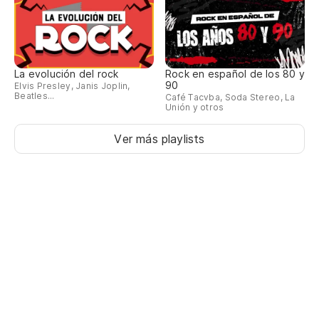
Ma
St
Ah
La evolución del rock
Rock en español de los 80 y
90
Elvis Presley, Janis Joplin,
Beatles...
Café Tacvba, Soda Stereo, La
Unión y otros
¿Q
Ver más playlists
Wa
Ll
Le