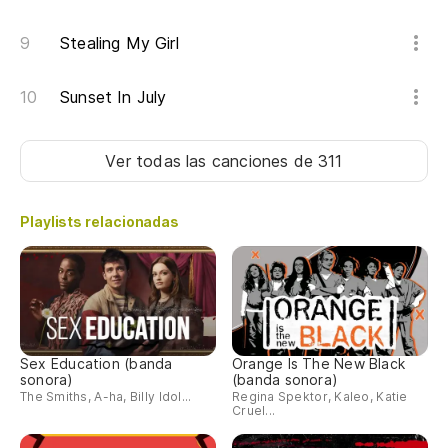
Tr
Stealing My Girl
El
Th
Sunset In July
Es
Ver todas las canciones
de 311
Mi
Playlists relacionadas
Wh
Po
We
Sex Education (banda
Orange Is The New Black
Mi
sonora)
(banda sonora)
The Smiths, A-ha, Billy Idol...
Regina Spektor, Kaleo, Katie
Wh
Cruel...