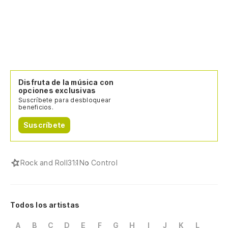
Disfruta de la música con
opciones exclusivas
Suscríbete para desbloquear
beneficios.
Suscríbete
Rock and Roll
311
No Control
Todos los artistas
A
B
C
D
E
F
G
H
I
J
K
L