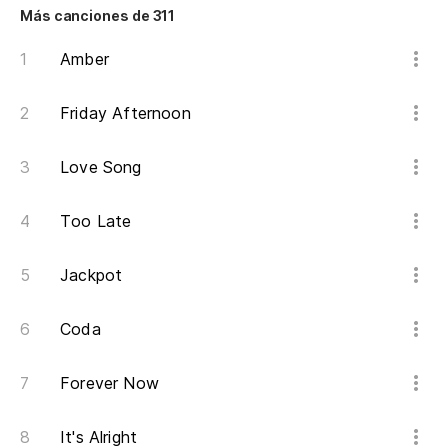
Más canciones de 311
Co
Amber
Si
Friday Afternoon
Má
Love Song
Jo
Too Late
Of
Lo
Jackpot
Coda
Es
We
Forever Now
In
It's Alright