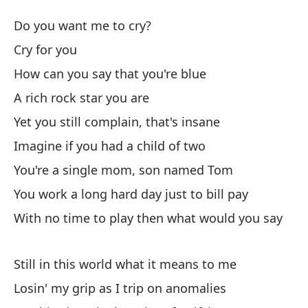
Si
Do you want me to cry?
No
Cry for you
How can you say that you're blue
¿Q
A rich rock star you are
Ll
Yet you still complain, that's insane
Imagine if you had a child of two
¿C
You're a single mom, son named Tom
Ho
You work a long hard day just to bill pay
With no time to play then what would you say
Er
A 
Still in this world what it means to me
Aú
Losin' my grip as I trip on anomalies
Ye