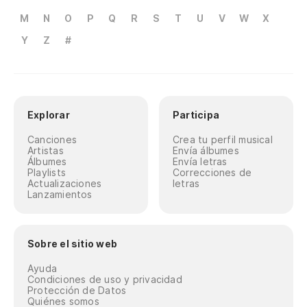
M
N
O
P
Q
R
S
T
U
V
W
X
Y
Z
#
Explorar
Participa
Canciones
Crea tu perfil musical
Artistas
Envía álbumes
Álbumes
Envía letras
Playlists
Correcciones de
Actualizaciones
letras
Lanzamientos
Sobre el sitio web
Ayuda
Condiciones de uso y privacidad
Protección de Datos
Quiénes somos