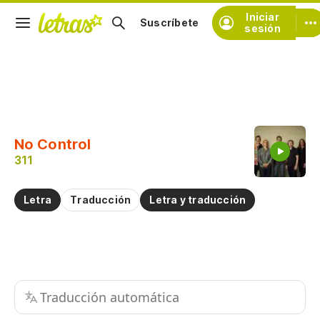
Iniciar
Suscríbete
sesión
Copiar fragmento
Copiar toda la letra
No Control
Practicar la pronunciación de
311
Comentar sobre este fragmento
Letra
Traducción
Letra y traducción
Traducción automática