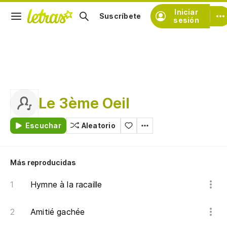
Iniciar
Suscríbete
sesión
Le 3ème Oeil
Escuchar
Aleatorio
Más reproducidas
Hymne à la racaille
Amitié gachée