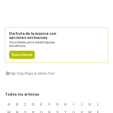
Disfruta de la música con
opciones exclusivas
Suscríbete para desbloquear
beneficios.
Suscríbete
Hip Hop/Rap
Le 3ème Oeil
Todos los artistas
A
B
C
D
E
F
G
H
I
J
K
L
M
N
O
P
Q
R
S
T
U
V
W
X