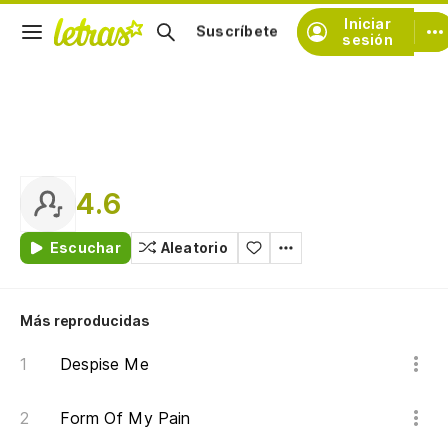
Iniciar
Suscríbete
sesión
4.6
Escuchar
Aleatorio
Más reproducidas
Despise Me
Form Of My Pain