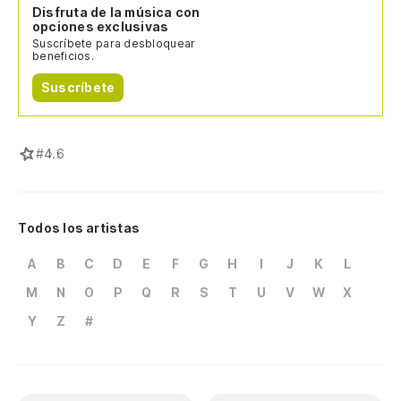
Disfruta de la música con
opciones exclusivas
Suscríbete para desbloquear
beneficios.
Suscríbete
#
4.6
Todos los artistas
A
B
C
D
E
F
G
H
I
J
K
L
M
N
O
P
Q
R
S
T
U
V
W
X
Y
Z
#