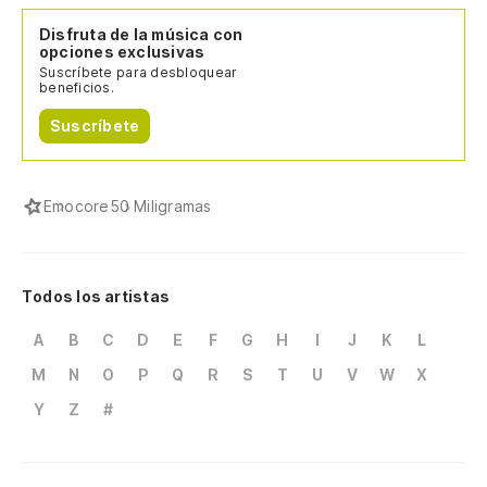
Disfruta de la música con
opciones exclusivas
Suscríbete para desbloquear
beneficios.
Suscríbete
Emocore
50 Miligramas
Todos los artistas
A
B
C
D
E
F
G
H
I
J
K
L
M
N
O
P
Q
R
S
T
U
V
W
X
Y
Z
#