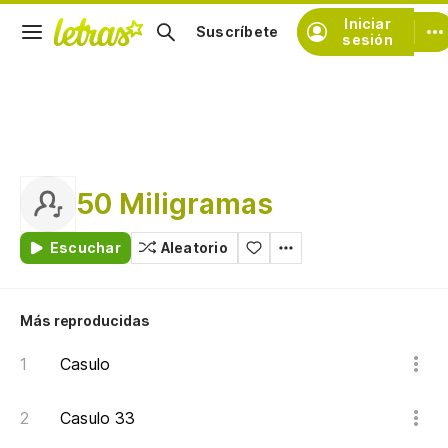
Iniciar
Suscríbete
sesión
50 Miligramas
Escuchar
Aleatorio
Más reproducidas
Casulo
Casulo 33