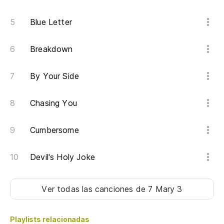
No
Blue Letter
Of
Mi
Breakdown
ha
By Your Side
My
Chasing You
¿C
Ho
Cumbersome
Cu
Devil's Holy Joke
Wh
Ver todas las canciones
de 7 Mary 3
Playlists relacionadas