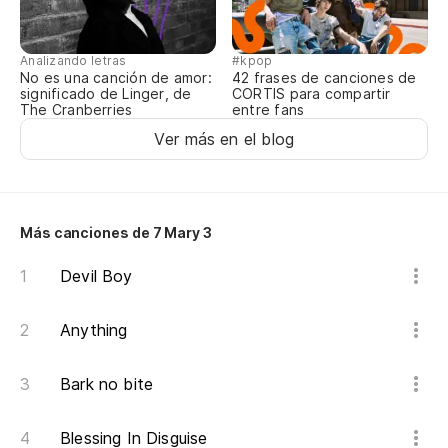
Si
Analizando letras
#kpop
If 
No es una canción de amor:
42 frases de canciones de
significado de Linger, de
CORTIS para compartir
The Cranberries
entre fans
En
Ver más en el blog
Th
No
ma
Más canciones de 7 Mary 3
I 
Devil Boy
De
Anything
Th
Bark no bite
To
Blessing In Disguise