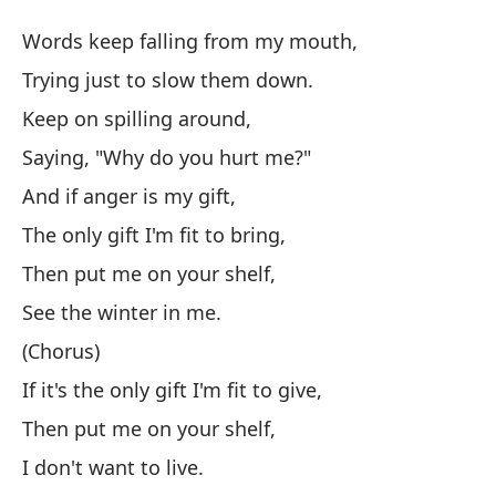
Vi
Words keep falling from my mouth,
Sh
Trying just to slow them down.
Keep on spilling around,
La
Saying, "Why do you hurt me?"
Wo
And if anger is my gift,
In
The only gift I'm fit to bring,
Tr
Then put me on your shelf,
See the winter in me.
Si
(Chorus)
Ke
If it's the only gift I'm fit to give,
Di
Then put me on your shelf,
Sa
I don't want to live.