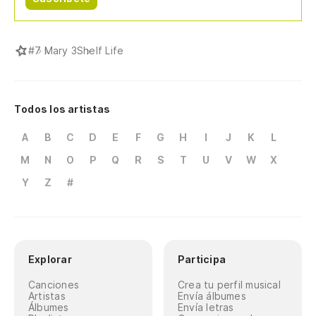
#
7 Mary 3
Shelf Life
Todos los artistas
A
B
C
D
E
F
G
H
I
J
K
L
M
N
O
P
Q
R
S
T
U
V
W
X
Y
Z
#
Explorar
Participa
Canciones
Crea tu perfil musical
Artistas
Envía álbumes
Álbumes
Envía letras