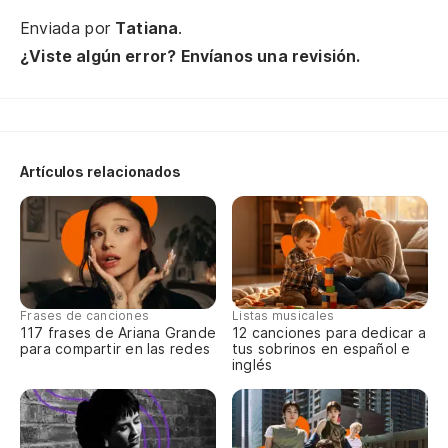
Enviada por
Tatiana
.
De
¿Viste algún error? Envíanos una revisión.
Sí
Ye
Artículos relacionados
(C
Si
If 
Frases de canciones
Listas musicales
En
117 frases de Ariana Grande
12 canciones para dedicar a
para compartir en las redes
tus sobrinos en español e
inglés
Th
No