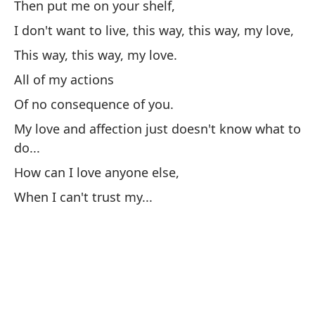
Then put me on your shelf,
Th
I don't want to live, this way, this way, my love,
This way, this way, my love.
No
All of my actions
¿Q
Of no consequence of you.
My love and affection just doesn't know what to
Un
do...
How can I love anyone else,
Tr
When I can't trust my...
Br
No
No
El