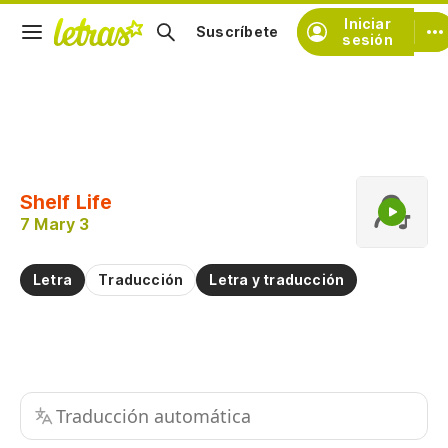
Iniciar
Suscríbete
sesión
Copiar fragmento
Copiar toda la letra
Shelf Life
Practicar la pronunciación de
7 Mary 3
Comentar sobre este fragmento
Letra
Traducción
Letra y traducción
Traducción automática