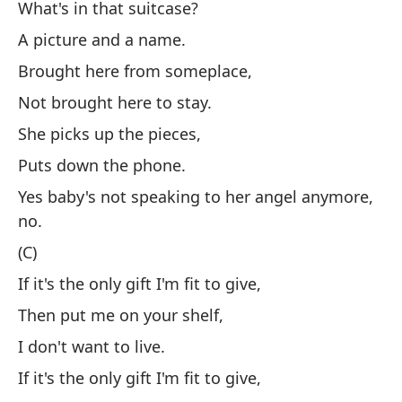
What's in that suitcase?
Y 
A picture and a name.
El
Brought here from someplace,
Th
Not brought here to stay.
She picks up the pieces,
En
Puts down the phone.
Th
Yes baby's not speaking to her angel anymore,
Ve
no.
(C)
(C
If it's the only gift I'm fit to give,
Then put me on your shelf,
Si
I don't want to live.
If 
If it's the only gift I'm fit to give,
En