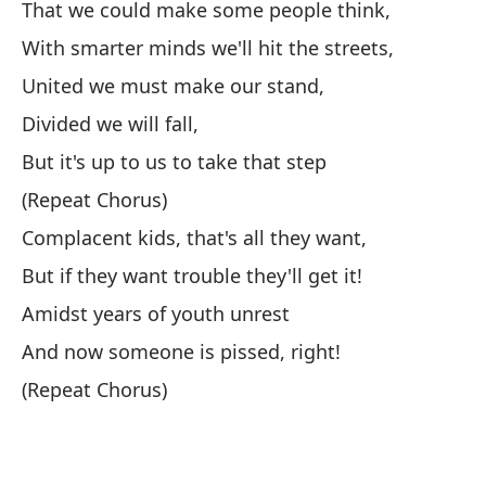
That we could make some people think,
Th
With smarter minds we'll hit the streets,
Si
United we must make our stand,
No
Divided we will fall,
But it's up to us to take that step
(C
(Repeat Chorus)
¡E
Complacent kids, that's all they want,
It
But if they want trouble they'll get it!
Amidst years of youth unrest
No
And now someone is pissed, right!
I 
(Repeat Chorus)
El
Th