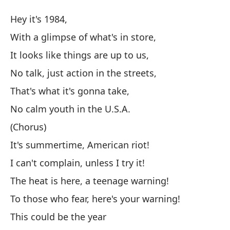
Aq
Hey it's 1984,
He
With a glimpse of what's in store,
It looks like things are up to us,
He
No talk, just action in the streets,
Co
That's what it's gonna take,
Wi
No calm youth in the U.S.A.
(Chorus)
Pa
It's summertime, American riot!
It
I can't complain, unless I try it!
Si
The heat is here, a teenage warning!
No
To those who fear, here's your warning!
This could be the year
Es