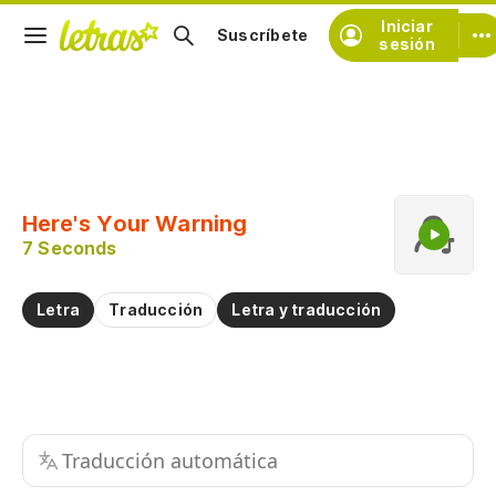
Iniciar
Suscríbete
sesión
Copiar fragmento
Copiar toda la letra
Here's Your Warning
Practicar la pronunciación de
7 Seconds
Comentar sobre este fragmento
Letra
Traducción
Letra y traducción
Traducción automática