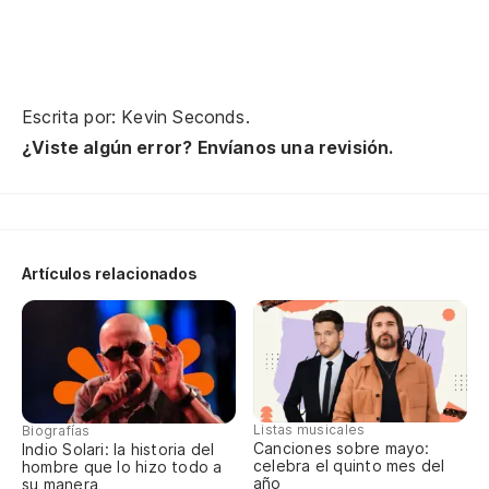
Pa
ad
To
Escrita por: Kevin Seconds.
¿Viste algún error? Envíanos una revisión.
Es
En
pe
Artículos relacionados
Th
Co
ca
Wi
Listas musicales
Biografías
Canciones sobre mayo:
Indio Solari: la historia del
Un
celebra el quinto mes del
hombre que lo hizo todo a
año
su manera