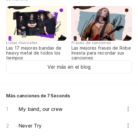
Un
Di
Pe
Listas musicales
Frases de canciones
Bu
Las 17 mejores bandas de
Las mejores frases de Robe
heavy metal de todos los
Iniesta para recordar sus
tiempos
canciones
(R
Ver más en el blog
Ni
qu
Más canciones de 7 Seconds
Co
My band, our crew
Pe
Never Try
Bu