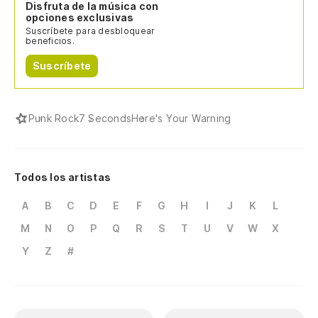
Disfruta de la música con
opciones exclusivas
Suscríbete para desbloquear
beneficios.
Suscríbete
Punk Rock
7 Seconds
Here's Your Warning
Todos los artistas
A
B
C
D
E
F
G
H
I
J
K
L
M
N
O
P
Q
R
S
T
U
V
W
X
Y
Z
#