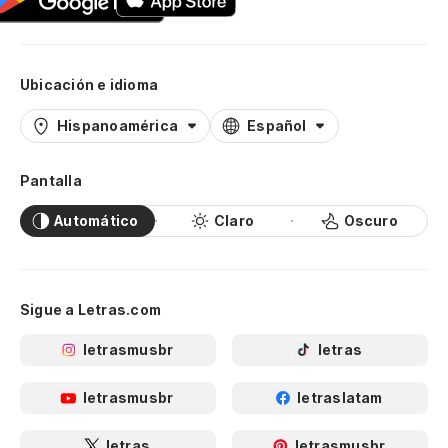
Ubicación e idioma
Hispanoamérica
Español
Pantalla
Automático
Claro
Oscuro
Sigue a Letras.com
letrasmusbr
letras
letrasmusbr
letraslatam
letras
letrasmusbr