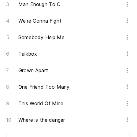
En
Man Enough To C
Am
We're Gonna Fight
Y 
Somebody Help Me
An
Talkbox
(R
Grown Apart
One Friend Too Many
This World Of Mine
Where is the danger