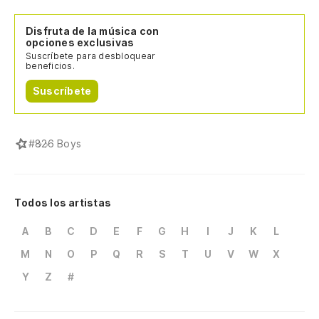
Disfruta de la música con
opciones exclusivas
Suscríbete para desbloquear
beneficios.
Suscríbete
#
826 Boys
Todos los artistas
A
B
C
D
E
F
G
H
I
J
K
L
M
N
O
P
Q
R
S
T
U
V
W
X
Y
Z
#