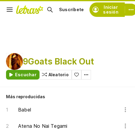
Iniciar
Suscríbete
sesión
9Goats Black Out
Escuchar
Aleatorio
Más reproducidas
Babel
Atena No Nai Tegami