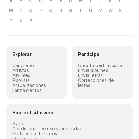
A
B
C
D
E
F
G
H
I
J
K
L
M
N
O
P
Q
R
S
T
U
V
W
X
Y
Z
#
Explorar
Participa
Canciones
Crea tu perfil musical
Artistas
Envía álbumes
Álbumes
Envía letras
Playlists
Correcciones de
Actualizaciones
letras
Lanzamientos
Sobre el sitio web
Ayuda
Condiciones de uso y privacidad
Protección de Datos
Quiénes somos