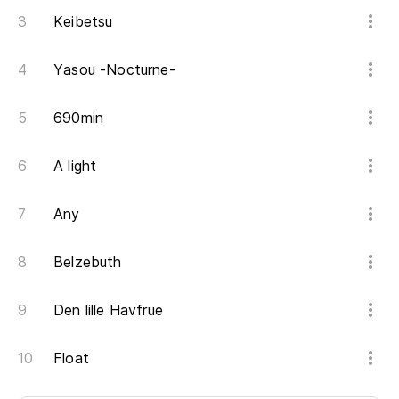
Keibetsu
Yasou -Nocturne-
690min
A light
Any
Belzebuth
Den lille Havfrue
Float