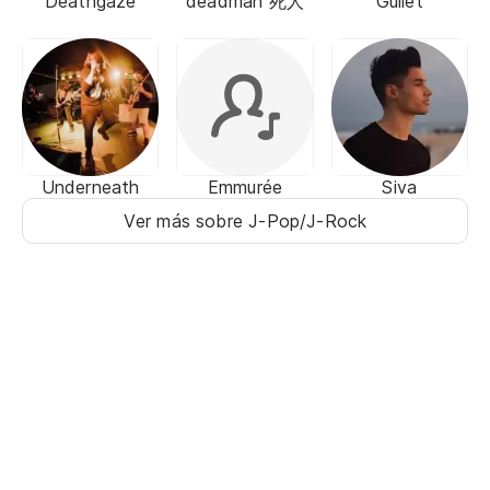
Deathgaze
deadman 死人
Gullet
Underneath
Emmurée
Siva
Ver más sobre J-Pop/J-Rock