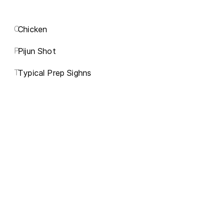
C
Chicken
P
Pijun Shot
T
Typical Prep Sighns