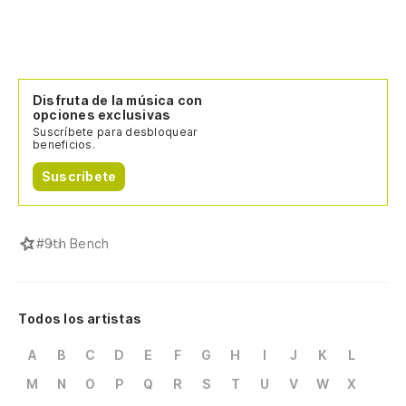
Disfruta de la música con
opciones exclusivas
Suscríbete para desbloquear
beneficios.
Suscríbete
#
9th Bench
Todos los artistas
A
B
C
D
E
F
G
H
I
J
K
L
M
N
O
P
Q
R
S
T
U
V
W
X