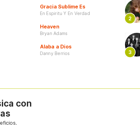
Gracia Sublime Es
En Espiritu Y En Verdad
Heaven
Bryan Adams
Alaba a Dios
Danny Berrios
sica con
vas
ficios.