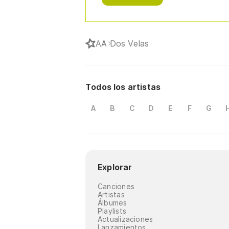
A
A Dos Velas
Todos los artistas
A
B
C
D
E
F
G
Explorar
Canciones
Artistas
Álbumes
Playlists
Actualizaciones
Lanzamientos