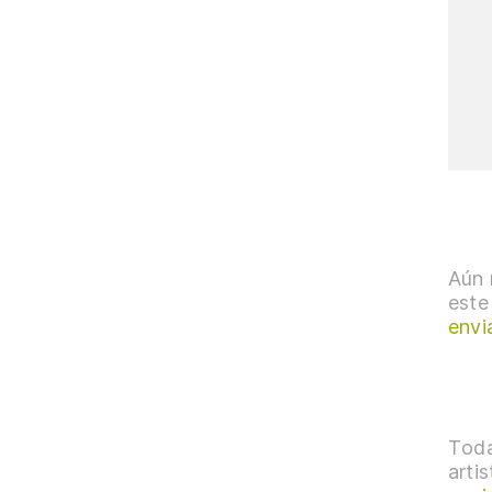
Aún 
este
envi
Toda
arti