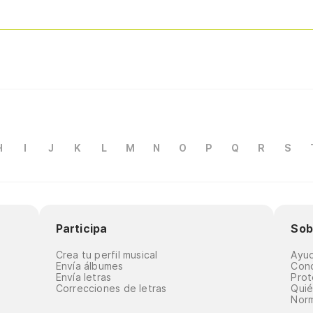
H
I
J
K
L
M
N
O
P
Q
R
S
Participa
Sob
Crea tu perfil musical
Ayu
Envía álbumes
Cond
Envía letras
Prot
Correcciones de letras
Qui
Norm