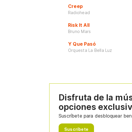
Creep
Radiohead
Risk It All
Bruno Mars
Y Que Pasó
Orquesta La Bella Luz
Disfruta de la mú
opciones exclusi
Suscríbete para desbloquear bene
Suscríbete