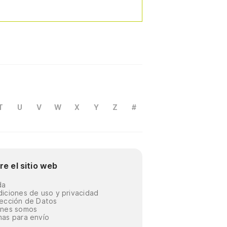
T
U
V
W
X
Y
Z
#
re el sitio web
da
iciones de uso y privacidad
ección de Datos
énes somos
as para envío