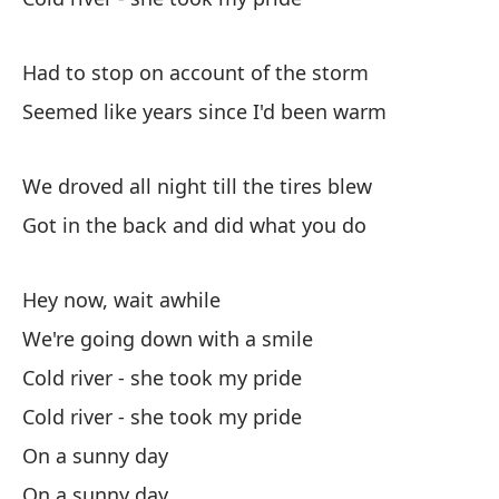
Had to stop on account of the storm
Seemed like years since I'd been warm
Oy
We droved all night till the tires blew
Got in the back and did what you do
Va
We
Hey now, wait awhile
Rí
We're going down with a smile
Co
Cold river - she took my pride
Cold river - she took my pride
Rí
On a sunny day
Co
On a sunny day