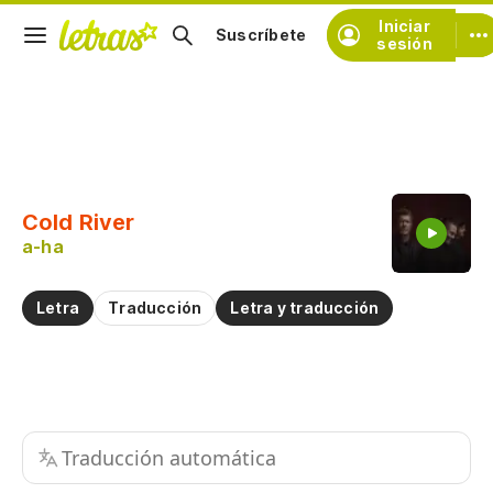
Iniciar
Suscríbete
sesión
Copiar fragmento
Copiar toda la letra
Cold River
Practicar la pronunciación de
a-ha
Comentar sobre este fragmento
Letra
Traducción
Letra y traducción
Traducción automática