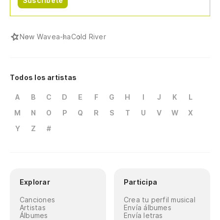
Suscríbete
New Wave
a-ha
Cold River
Todos los artistas
A
B
C
D
E
F
G
H
I
J
K
L
M
N
O
P
Q
R
S
T
U
V
W
X
Y
Z
#
Explorar
Participa
Canciones
Crea tu perfil musical
Artistas
Envía álbumes
Álbumes
Envía letras