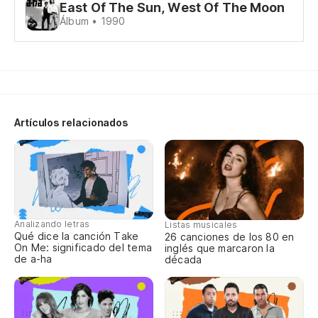
Oy
East Of The Sun, West Of The Moon
Álbum • 1990
Va
We
Rí
Artículos relacionados
Co
Rí
Co
Analizando letras
Listas musicales
En
Qué dice la canción Take
26 canciones de los 80 en
On Me: significado del tema
inglés que marcaron la
de a-ha
década
En
(E