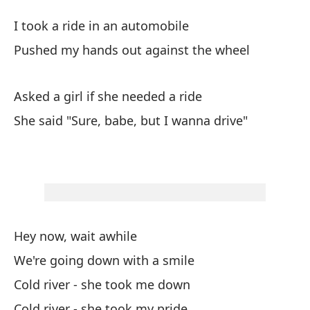
Rí
I took a ride in an automobile
Co
Pushed my hands out against the wheel
To
Asked a girl if she needed a ride
I 
She said "Sure, babe, but I wanna drive"
Em
Pu
Pr
As
Hey now, wait awhile
We're going down with a smile
El
Cold river - she took me down
Sh
Cold river - she took my pride