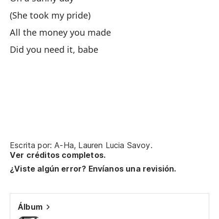
Tu
(She took my pride)
Ha
All the money you made
Did you need it, babe
Pa
Se
Pa
ne
We
Escrita por: A-Ha, Lauren Lucia Savoy.
Ver créditos completos.
Me
¿Viste algún error? Envíanos una revisión.
ha
Go
Álbum