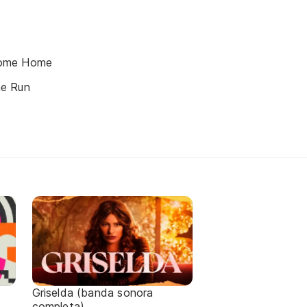
ome Home
e Run
Griselda (banda sonora
completa)