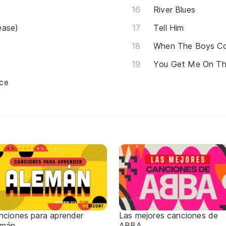
River Blues
ease)
Tell Him
When The Boys C
You Get Me On Th
ce
nciones para aprender
Las mejores canciones de
emán
ABBA