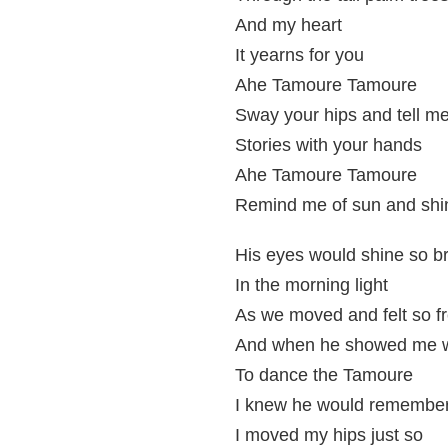
And my heart
It yearns for you
Ahe Tamoure Tamoure
Sway your hips and tell m
Stories with your hands
Ahe Tamoure Tamoure
Remind me of sun and shi
His eyes would shine so br
In the morning light
As we moved and felt so f
And when he showed me 
To dance the Tamoure
I knew he would remembe
I moved my hips just so