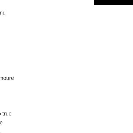
und
amoure
o true
ze
s