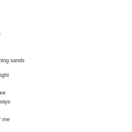
e
ning sands
ight
ree
ways
r me