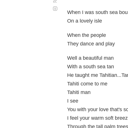
Corregir
Desplazamiento
automático
When I was south sea bo
On a lovely isle
When the people
They dance and play
Well a beautiful man
With a south sea tan
He taught me Tahitian...T
Tahiti come to me
Tahiti man
I see
You with your love that's s
I feel your warm soft bree
Through the tall palm tree