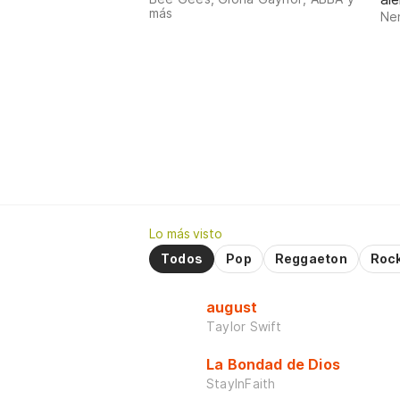
más
Nen
Lo más visto
Todos
Pop
Reggaeton
Roc
august
Taylor Swift
La Bondad de Dios
StayInFaith