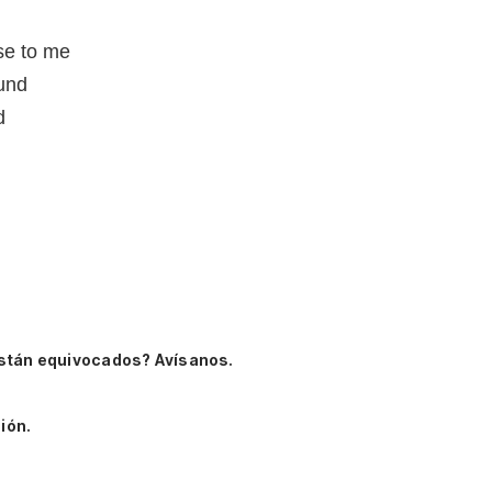
se to me
und
d
stán equivocados? Avísanos.
ión.