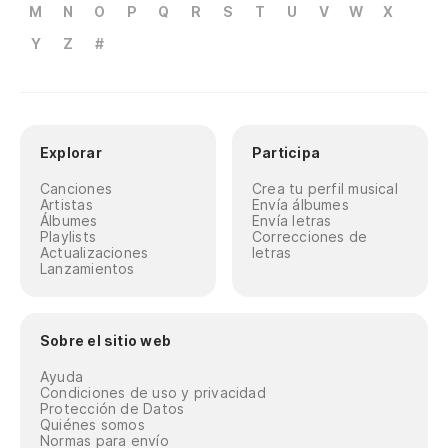
M
N
O
P
Q
R
S
T
U
V
W
X
Y
Z
#
Explorar
Participa
Canciones
Crea tu perfil musical
Artistas
Envía álbumes
Álbumes
Envía letras
Playlists
Correcciones de
Actualizaciones
letras
Lanzamientos
Sobre el sitio web
Ayuda
Condiciones de uso y privacidad
Protección de Datos
Quiénes somos
Normas para envío