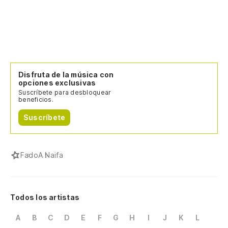
Disfruta de la música con
opciones exclusivas
Suscríbete para desbloquear
beneficios.
Suscríbete
Fado
A Naifa
Todos los artistas
A
B
C
D
E
F
G
H
I
J
K
L