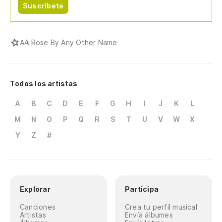
Suscríbete
A
A Rose By Any Other Name
Todos los artistas
A
B
C
D
E
F
G
H
I
J
K
L
M
N
O
P
Q
R
S
T
U
V
W
X
Y
Z
#
Explorar
Participa
Canciones
Crea tu perfil musical
Artistas
Envía álbumes