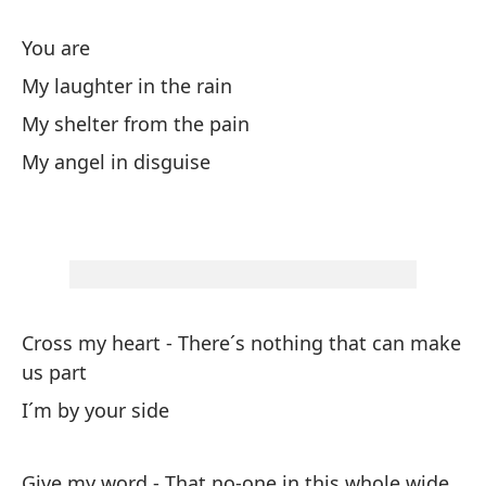
ah
You are
ha
la
My laughter in the rain
nu
My shelter from the pain
cu
My angel in disguise
si
qu
be
so
Cross my heart - There´s nothing that can make
us part
I´m by your side
Give my word - That no-one in this whole wide