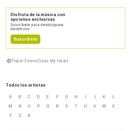
Disfruta de la música con
opciones exclusivas
Suscríbete para desbloquear
beneficios.
Suscríbete
Pop
A-Teens
Cross My Heart
Todos los artistas
A
B
C
D
E
F
G
H
I
J
K
L
M
N
O
P
Q
R
S
T
U
V
W
X
Y
Z
#