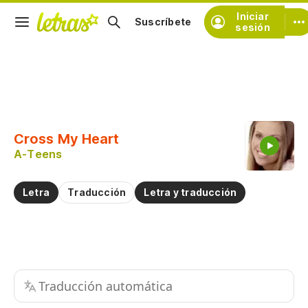
Iniciar
Suscríbete
sesión
Copiar fragmento
Copiar toda la letra
Cross My Heart
Practicar la pronunciación de
A-Teens
Comentar sobre este fragmento
Letra
Traducción
Letra y traducción
Traducción automática