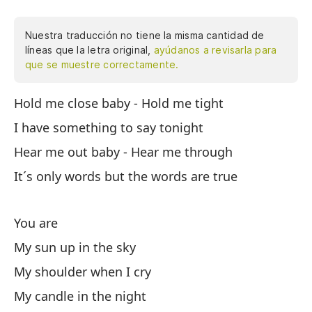
Nuestra traducción no tiene la misma cantidad de
líneas que la letra original,
ayúdanos a revisarla para
que se muestre correctamente.
Hold me close baby - Hold me tight
Ab
al
I have something to say tonight
Es
Hear me out baby - Hear me through
la
It´s only words but the words are true
ci
no
do
You are
ha
My sun up in the sky
la
My shoulder when I cry
mu
es
My candle in the night
pr