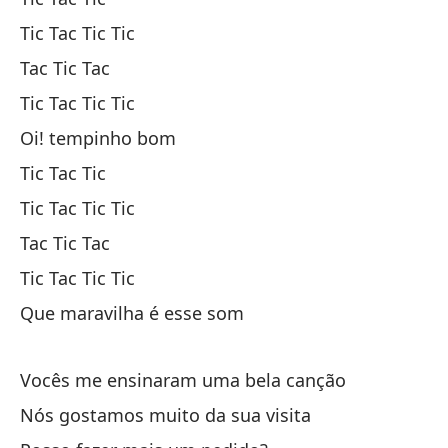
Tic Tac Tic Tic
En
Tac Tic Tac
Ti
Tic Tac Tic Tic
Oi! tempinho bom
Di
Tic Tac Tic
De
Tic Tac Tic Tic
Tac Tic Tac
Ti
Tic Tac Tic Tic
Ti
Que maravilha é esse som
Vocês me ensinaram uma bela canção
Ti
Nós gostamos muito da sua visita
Es