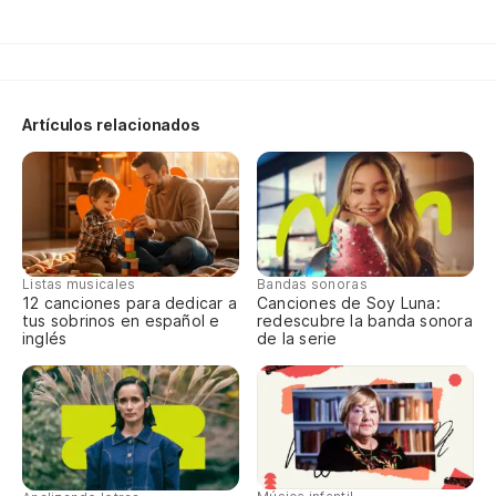
Ti
Ti
Artículos relacionados
Ta
Ti
Listas musicales
Bandas sonoras
Qu
12 canciones para dedicar a
Canciones de Soy Luna:
tus sobrinos en español e
redescubre la banda sonora
Qu
inglés
de la serie
Us
Vo