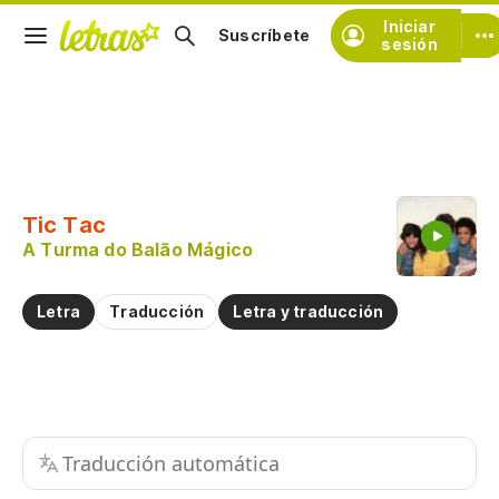
Iniciar
Suscríbete
sesión
Copiar fragmento
Copiar toda la letra
Tic Tac
Practicar la pronunciación de
A Turma do Balão Mágico
Comentar sobre este fragmento
Letra
Traducción
Letra y traducción
Traducción automática