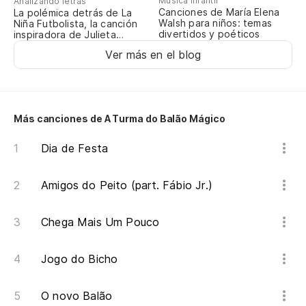
Música infantil
Analizando letras
No
Canciones de María Elena
La polémica detrás de La
Walsh para niños: temas
Niña Futbolista, la canción
Nó
divertidos y poéticos
inspiradora de Julieta
Venegas
Ver más en el blog
¿P
Po
Más canciones de A Turma do Balão Mágico
¡O
Dia de Festa
En
Amigos do Peito (part. Fábio Jr.)
En
Chega Mais Um Pouco
¡C
Jogo do Bicho
Ti
O novo Balão