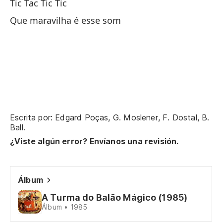
Tic Tac Tic Tic
Va
Que maravilha é esse som
Va
A 
Ti
Escrita por: Edgard Poças, G. Moslener, F. Dostal, B.
Ti
Ball.
¿Viste algún error? Envíanos una revisión.
Ta
Álbum
Ti
A Turma do Balão Mágico (1985)
Álbum • 1985
¡H