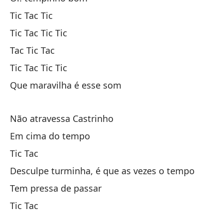
Oi
Tic Tac Tic
¿C
Tic Tac Tic Tic
Tac Tic Tac
Ho
Tic Tac Tic Tic
Que maravilha é esse som
Ni
Não atravessa Castrinho
Ti
Em cima do tempo
Ti
Tic Tac
Desculpe turminha, é que as vezes o tempo
Ta
Tem pressa de passar
Tic Tac
Ti