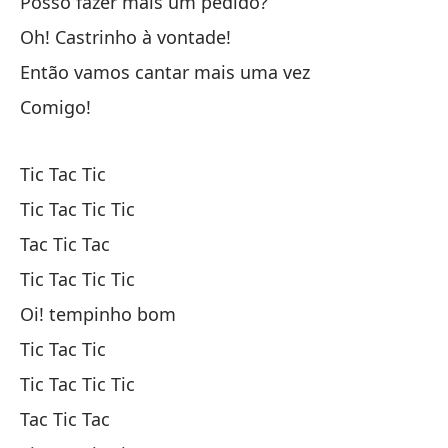
Posso fazer mais um pedido?
É 
Oh! Castrinho à vontade!
Então vamos cantar mais uma vez
Cu
Comigo!
L
Tic Tac Tic
Oj
Tic Tac Tic Tic
Be
Tac Tic Tac
Tic Tac Tic Tic
Su
Oi! tempinho bom
Tic Tac Tic
So
Tic Tac Tic Tic
Es
Tac Tic Tac