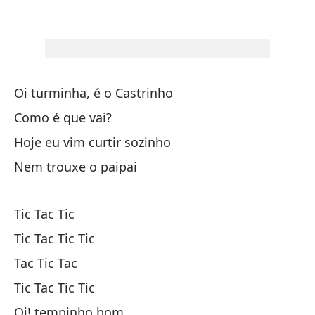
Ca
Gr
Oi turminha, é o Castrinho
Pu
Como é que vai?
Po
Hoje eu vim curtir sozinho
Nem trouxe o paipai
Ve
Tic Tac Tic
Tic Tac Tic Tic
Tac Tic Tac
Tic Tac Tic Tic
Ho
Oi! tempinho bom