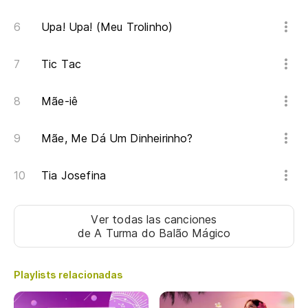
Ti
Upa! Upa! (Meu Trolinho)
Ta
Tic Tac
Ti
Mãe-iê
¡H
Mãe, Me Dá Um Dinheirinho?
Ti
Tia Josefina
Ti
Ver todas las canciones
de A Turma do Balão Mágico
Ta
Playlists relacionadas
Ti