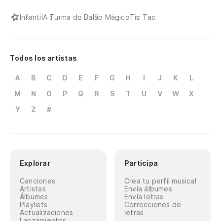
Infantil
A Turma do Balão Mágico
Tic Tac
Todos los artistas
A
B
C
D
E
F
G
H
I
J
K
L
M
N
O
P
Q
R
S
T
U
V
W
X
Y
Z
#
Explorar
Participa
Canciones
Crea tu perfil musical
Artistas
Envía álbumes
Álbumes
Envía letras
Playlists
Correcciones de
Actualizaciones
letras
Lanzamientos