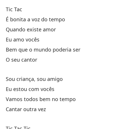
Tic Tac
¡H
É bonita a voz do tempo
Ti
Quando existe amor
Eu amo vocês
Ti
Bem que o mundo poderia ser
O seu cantor
Ta
Ti
Sou criança, sou amigo
Eu estou com vocês
Qu
Vamos todos bem no tempo
Qu
Cantar outra vez
No
Tic Tac Tic