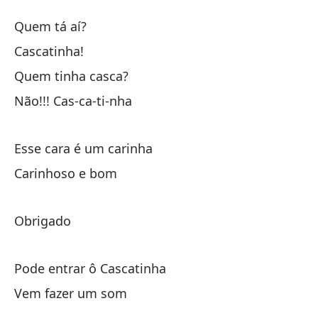
Ti
Quem tá aí?
Ti
Cascatinha!
Quem tinha casca?
¿Q
Não!!! Cas-ca-ti-nha
¡C
Esse cara é um carinha
¿Q
Carinhoso e bom
¡N
Obrigado
Es
Pode entrar ô Cascatinha
Es
Vem fazer um som