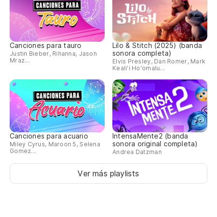
Qu
Qu
Canciones para tauro
Lilo & Stitch (2025) (banda
sonora completa)
Justin Bieber, Rihanna, Jason
Mraz...
Elvis Presley, Dan Romer, Mark
Keali'i Ho'omalu...
Canciones para acuario
IntensaMente2 (banda
sonora original completa)
Miley Cyrus, Maroon 5, Selena
Gomez...
Andrea Datzman
Ver más playlists