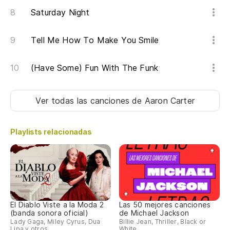
Te
Saturday Night
Iv
Tell Me How To Make You Smile
Oh
(Have Some) Fun With The Funk
Oh
Ver todas las canciones
de Aaron Carter
Playlists relacionadas
El Diablo Viste a la Moda 2
Las 50 mejores canciones
(banda sonora oficial)
de Michael Jackson
Lady Gaga, Miley Cyrus, Dua
Billie Jean, Thriller, Black or
Lipa y otros
White...