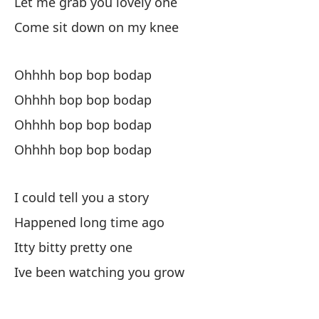
Let me grab you lovely one
O
Come sit down on my knee
O
Ohhhh bop bop bodap
Ohhhh bop bop bodap
Oh
Ohhhh bop bop bodap
Ohhhh bop bop bodap
Ve
I could tell you a story
Dé
Happened long time ago
Le
Itty bitty pretty one
Ve
Ive been watching you grow
Co