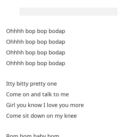
O
O
Ohhhh bop bop bodap
Ohhhh bop bop bodap
O
Ohhhh bop bop bodap
Ohhhh bop bop bodap
O
Itty bitty pretty one
Po
Come on and talk to me
Qu
Girl you know I love you more
Ha
Come sit down on my knee
Pe
Bom bom baby bom