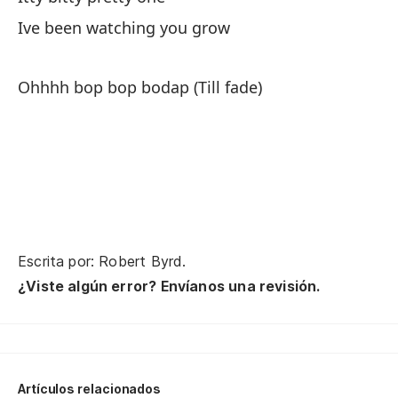
B
Ive been watching you grow
M
Ohhhh bop bop bodap (Till fade)
M
M
M
Escrita por: Robert Byrd.
¿Viste algún error? Envíanos una revisión.
O
O
Artículos relacionados