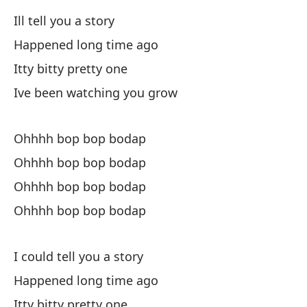
Ill tell you a story
Pe
Happened long time ago
Itty bitty pretty one
Ve
Ive been watching you grow
Ne
Gi
Ohhhh bop bop bodap
Ohhhh bop bop bodap
Ve
Ohhhh bop bop bodap
Co
Ohhhh bop bop bodap
B
I could tell you a story
B
Happened long time ago
Itty bitty pretty one