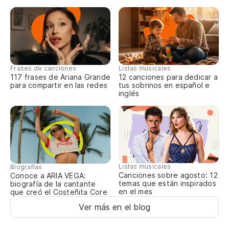
O
O
Frases de canciones
Listas musicales
Te
117 frases de Ariana Grande
12 canciones para dedicar a
para compartir en las redes
tus sobrinos en español e
inglés
Qu
Ha
Pe
Listas musicales
Biografías
Canciones sobre agosto: 12
Conoce a ARIA VEGA:
Te
temas que están inspirados
biografía de la cantante
en el mes
que creó el Costeñita Core
Iv
Ver más en el blog