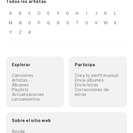
Todos los artistas
A
B
C
D
E
F
G
H
I
J
K
L
M
N
O
P
Q
R
S
T
U
V
W
X
Y
Z
#
Explorar
Participa
Canciones
Crea tu perfil musical
Artistas
Envía álbumes
Álbumes
Envía letras
Playlists
Correcciones de
Actualizaciones
letras
Lanzamientos
Sobre el sitio web
Ayuda