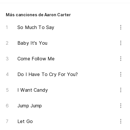
O
Más canciones de Aaron Carter
O
So Much To Say
O
Baby It's You
O
Come Follow Me
Do I Have To Cry For You?
Po
I Want Candy
Qu
Ha
Jump Jump
Pe
Let Go