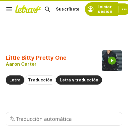
Iniciar
Suscríbete
sesión
Copiar fragmento
Copiar toda la letra
Little Bitty Pretty One
Practicar la pronunciación de
Aaron Carter
Comentar sobre este fragmento
Letra
Traducción
Letra y traducción
Traducción automática