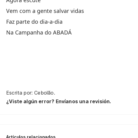
Agora escute
(C
Vem com a gente salvar vidas
Faz parte do dia-a-dia
La
Na Campanha do ABADÁ
A 
Pu
Y 
(C
Escrita por: Cebolão.
¿Viste algún error? Envíanos una revisión.
Tú
Ve
Artículos relacionados