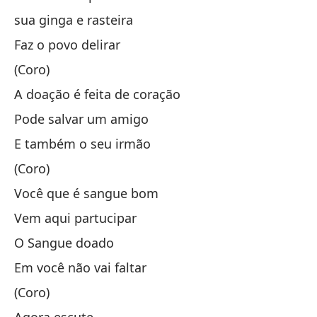
sua ginga e rasteira
Ma
Faz o povo delirar
(Coro)
Pu
A doação é feita de coração
Pode salvar um amigo
(C
E também o seu irmão
M
(Coro)
Você que é sangue bom
Si
Vem aqui partucipar
O Sangue doado
tu
Em você não vai faltar
Ha
(Coro)