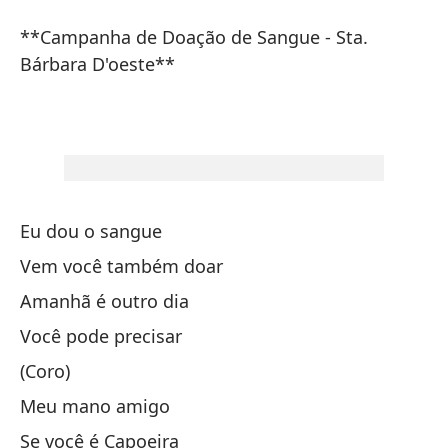
S
**Campanha de Doação de Sangue - Sta.
sa
Bárbara D'oeste**
S
**
Bá
**
D'
Eu dou o sangue
Vem você também doar
Amanhã é outro dia
Você pode precisar
(Coro)
Yo
Meu mano amigo
Se você é Capoeira
Ve