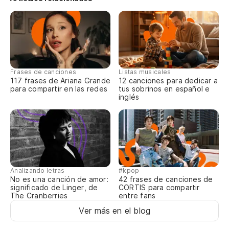
La
En
(C
Frases de canciones
Listas musicales
117 frases de Ariana Grande
12 canciones para dedicar a
para compartir en las redes
tus sobrinos en español e
Ah
inglés
Ve
Ve
Es
Analizando letras
#kpop
No es una canción de amor:
42 frases de canciones de
significado de Linger, de
CORTIS para compartir
The Cranberries
entre fans
En
Ver más en el blog
Na