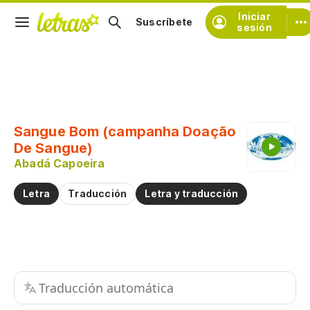
Iniciar
Suscríbete
sesión
Copiar fragmento
Copiar toda la letra
Sangue Bom (campanha Doação
Practicar la pronunciación de
De Sangue)
Abadá Capoeira
Comentar sobre este fragmento
Letra
Traducción
Letra y traducción
Traducción automática