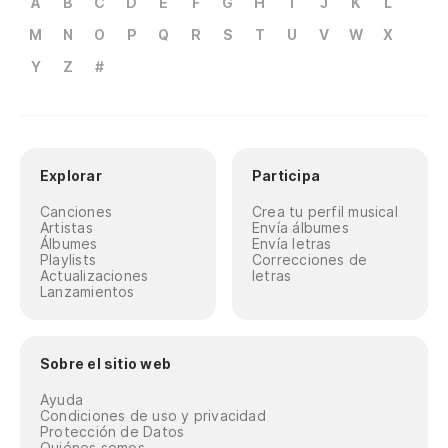
A
B
C
D
E
F
G
H
I
J
K
L
M
N
O
P
Q
R
S
T
U
V
W
X
Y
Z
#
Explorar
Participa
Canciones
Crea tu perfil musical
Artistas
Envía álbumes
Álbumes
Envía letras
Playlists
Correcciones de
Actualizaciones
letras
Lanzamientos
Sobre el sitio web
Ayuda
Condiciones de uso y privacidad
Protección de Datos
Quiénes somos