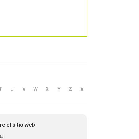
T
U
V
W
X
Y
Z
#
re el sitio web
da