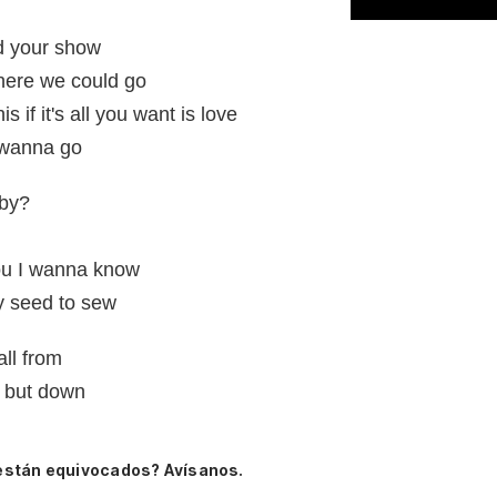
ed your show
here we could go
s if it's all you want is love
y wanna go
aby?
you I wanna know
ty seed to sew
all from
o but down
están equivocados? Avísanos.