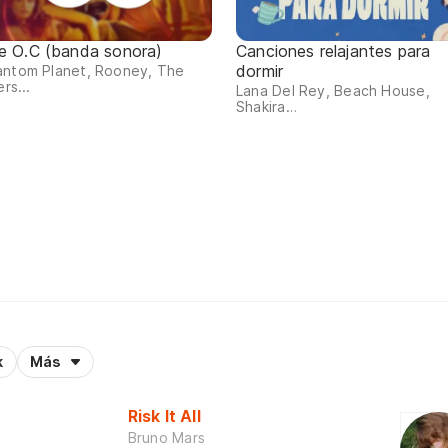
e O.C (banda sonora)
Canciones relajantes para
dormir
antom Planet, Rooney, The
ers...
Lana Del Rey, Beach House,
Shakira…
k
Más
Risk It All
Bruno Mars