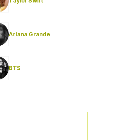
Taylor Swift
Ariana Grande
Helabusador) [explícita]
BTS