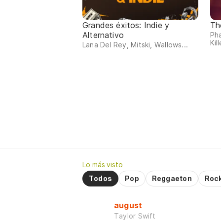
Grandes éxitos: Indie y
Th
Alternativo
Ph
Kill
Lana Del Rey, Mitski, Wallows...
Lo más visto
Todos
Pop
Reggaeton
Roc
august
Taylor Swift