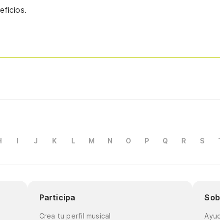
ficios.
H
I
J
K
L
M
N
O
P
Q
R
S
Participa
Sob
Crea tu perfil musical
Ayu