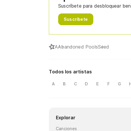
Suscríbete para desbloquear bene
Suscríbete
A
Abandoned Pools
Seed
Todos los artistas
A
B
C
D
E
F
G
Explorar
Canciones