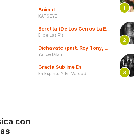
Animal
KATSEYE
Beretta (De Los Cerros La Escuela)
El de Las R's
Dichavate (part. Rey Tony, Dj Honda y 
Ya Ice Dilan
Gracia Sublime Es
En Espiritu Y En Verdad
sica con
vas