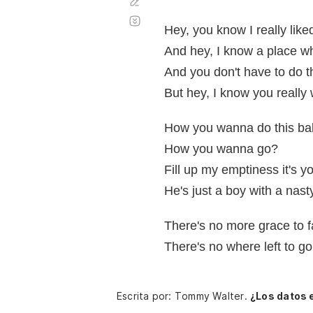
Corregir
Desplazamiento
automático
Hey, you know I really lik
And hey, I know a place w
And you don't have to do thi
But hey, I know you reall
How you wanna do this b
How you wanna go?
Fill up my emptiness it's 
He's just a boy with a nas
There's no more grace to f
There's no where left to g
Escrita por: Tommy Walter.
¿Los datos 