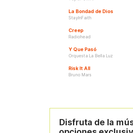
La Bondad de Dios
StayInFaith
Creep
Radiohead
Y Que Pasó
Orquesta La Bella Luz
Risk It All
Bruno Mars
Disfruta de la mú
opciones exclusi