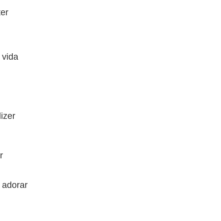
er
 vida
izer
r
 adorar