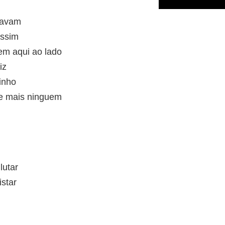
savam
assim
em aqui ao lado
iz
inho
e mais ninguem
lutar
istar