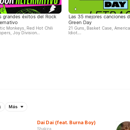
s grandes éxitos del Rock
Las 35 mejores canciones 
ternativo
Green Day
tic Monkeys, Red Hot Chili
21 Guns, Basket Case, Americ
pers, Joy Division…
Idiot...
k
Más
Dai Dai (feat. Burna Boy)
Shakira