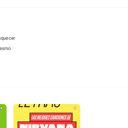
squecer
Mesmo