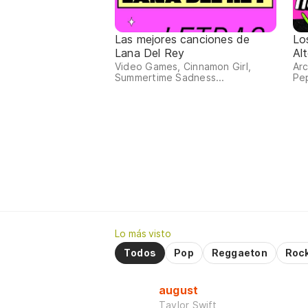
Las mejores canciones de
Lo
Lana Del Rey
Al
Video Games, Cinnamon Girl,
Arc
Summertime Sadness...
Pep
Lo más visto
Todos
Pop
Reggaeton
Roc
august
Taylor Swift