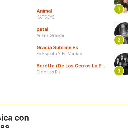
Animal
KATSEYE
petal
Ariana Grande
Gracia Sublime Es
En Espiritu Y En Verdad
Beretta (De Los Cerros La Escuela)
El de Las R's
sica con
vas