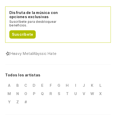
Disfruta de la música con
opciones exclusivas
Suscríbete para desbloquear
beneficios.
Suscríbete
Heavy Metal
Abyssic Hate
Todos los artistas
A
B
C
D
E
F
G
H
I
J
K
L
M
N
O
P
Q
R
S
T
U
V
W
X
Y
Z
#