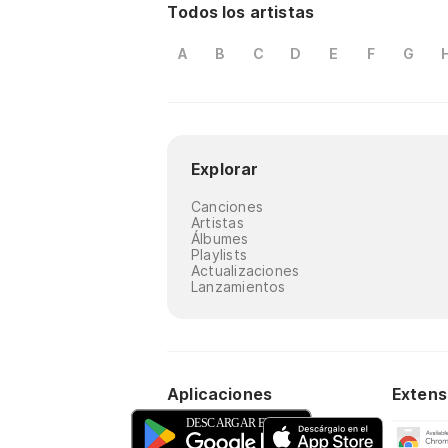
Todos los artistas
A
B
C
D
E
F
G
Explorar
Canciones
Artistas
Álbumes
Playlists
Actualizaciones
Lanzamientos
Aplicaciones
Extens