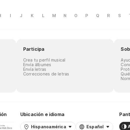
H
I
J
K
L
M
N
O
P
Q
R
S
Participa
Sob
Crea tu perfil musical
Ayu
Envía álbumes
Cond
Envía letras
Prot
Correcciones de letras
Qui
Norm
ión
Ubicación e idioma
Pant
Hispanoamérica
Español