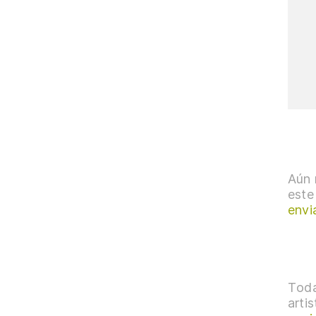
Aún 
este
envi
Toda
arti