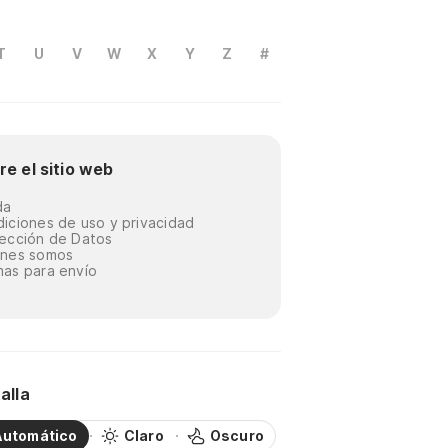
T
U
V
W
X
Y
Z
#
re el sitio web
da
iciones de uso y privacidad
ección de Datos
énes somos
as para envío
alla
Automático
Claro
Oscuro