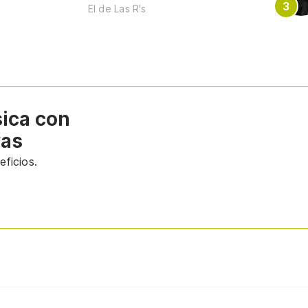
El de Las R's
sica con
vas
ficios.