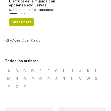
Disfruta de la música con
opciones exclusivas
Suscríbete para desbloquear
beneficios.
Suscríbete
A
Aces Over Kings
Todos los artistas
A
B
C
D
E
F
G
H
I
J
K
L
M
N
O
P
Q
R
S
T
U
V
W
X
Y
Z
#