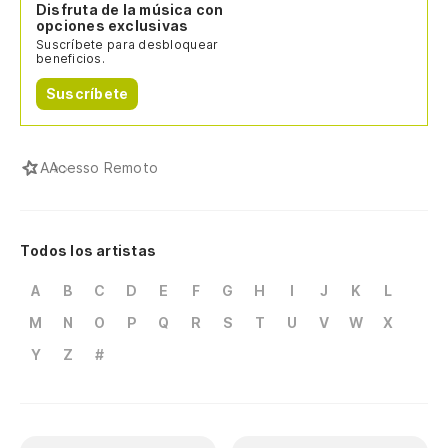
Disfruta de la música con
opciones exclusivas
Suscríbete para desbloquear
beneficios.
Suscríbete
A
Acesso Remoto
Todos los artistas
A
B
C
D
E
F
G
H
I
J
K
L
M
N
O
P
Q
R
S
T
U
V
W
X
Y
Z
#