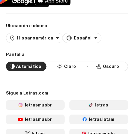
Ubicación e idioma
Hispanoamérica
Español
Pantalla
Automático
Claro
Oscuro
Sigue a Letras.com
letrasmusbr
letras
letrasmusbr
letraslatam
letras
letrasmusbr