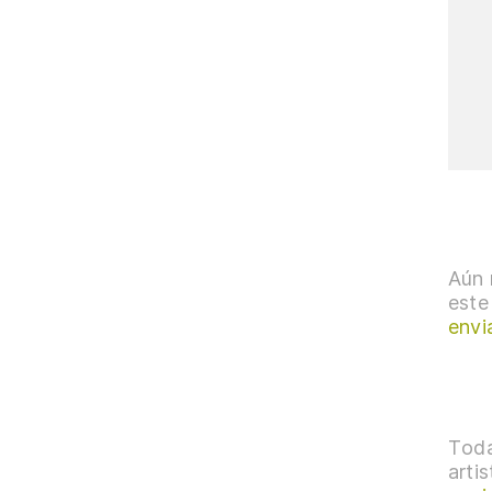
Aún 
este
envi
Toda
arti