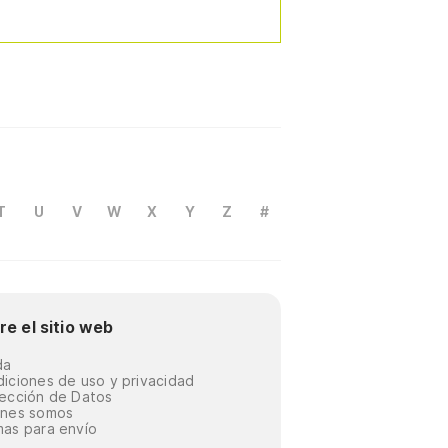
T
U
V
W
X
Y
Z
#
re el sitio web
da
iciones de uso y privacidad
ección de Datos
énes somos
as para envío