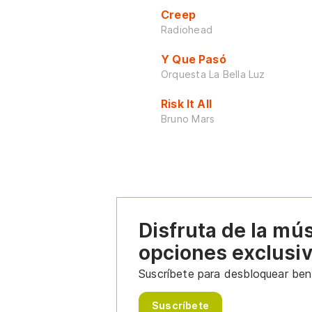
Creep
Radiohead
Y Que Pasó
Orquesta La Bella Luz
Risk It All
Bruno Mars
Disfruta de la mú
opciones exclusi
Suscríbete para desbloquear bene
Suscríbete