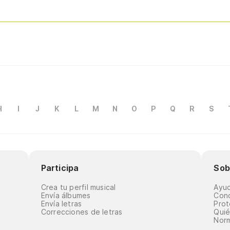
H
I
J
K
L
M
N
O
P
Q
R
S
Participa
Sob
Crea tu perfil musical
Ayu
Envía álbumes
Cond
Envía letras
Prot
Correcciones de letras
Qui
Norm