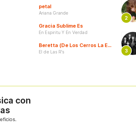
petal
Ariana Grande
Gracia Sublime Es
En Espiritu Y En Verdad
Beretta (De Los Cerros La Escuela)
El de Las R's
sica con
vas
ficios.