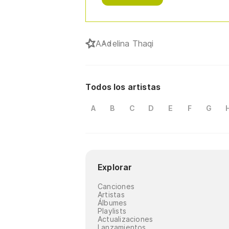
A
Adelina Thaqi
Todos los artistas
A
B
C
D
E
F
G
Explorar
Canciones
Artistas
Álbumes
Playlists
Actualizaciones
Lanzamientos