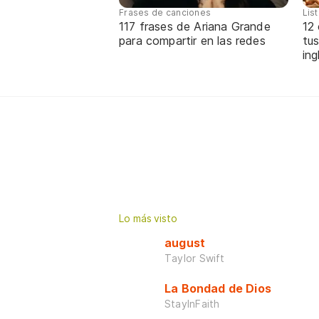
Frases de canciones
Lis
117 frases de Ariana Grande
12
para compartir en las redes
tus
ing
Lo más visto
august
Taylor Swift
La Bondad de Dios
StayInFaith