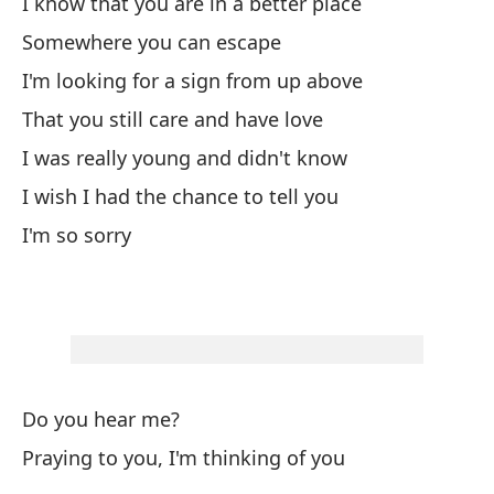
I know that you are in a better place
Somewhere you can escape
No
I'm looking for a sign from up above
I 
That you still care and have love
De
I was really young and didn't know
Em
I wish I had the chance to tell you
Oj
I'm so sorry
I 
Lo
¿M
Do you hear me?
Praying to you, I'm thinking of you
Or