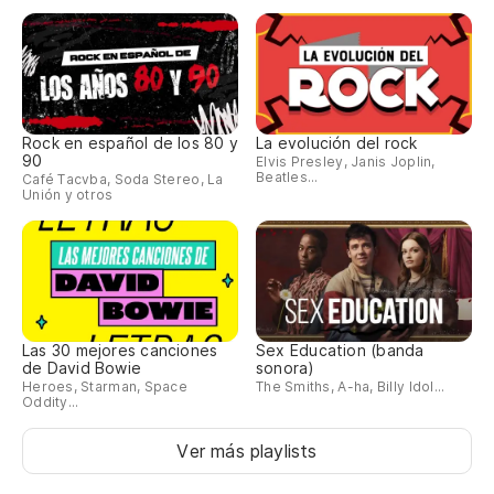
Rock en español de los 80 y
La evolución del rock
90
Elvis Presley, Janis Joplin,
Beatles...
Café Tacvba, Soda Stereo, La
Unión y otros
Las 30 mejores canciones
Sex Education (banda
de David Bowie
sonora)
Heroes, Starman, Space
The Smiths, A-ha, Billy Idol...
Oddity...
Ver más playlists