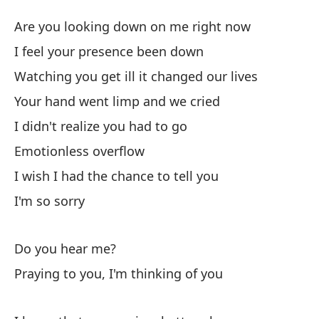
¿
Are you looking down on me right now
D
I feel your presence been down
Watching you get ill it changed our lives
¿E
Your hand went limp and we cried
m
I didn't realize you had to go
Ar
Emotionless overflow
Si
I wish I had the chance to tell you
I 
I'm so sorry
Vi
Do you hear me?
Wa
Praying to you, I'm thinking of you
Tu
Yo