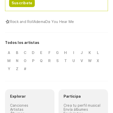
Suscríbete
Rock and Roll
Adema
Do You Hear Me
Todos los artistas
A
B
C
D
E
F
G
H
I
J
K
L
M
N
O
P
Q
R
S
T
U
V
W
X
Y
Z
#
Explorar
Participa
Canciones
Crea tu perfil musical
Artistas
Envía álbumes