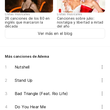
Pr
Listas musicales
Listas musicales
Canciones sobre julio:
26 canciones de los 80 en
(¿
nostalgia y libertad a mitad
inglés que marcaron la
del año
década
(W
Ver más en el blog
(¿
(W
Más canciones de Adema
(C
Nutshell
Stand Up
Bad Triangle (Feat. Rio Life)
Do You Hear Me