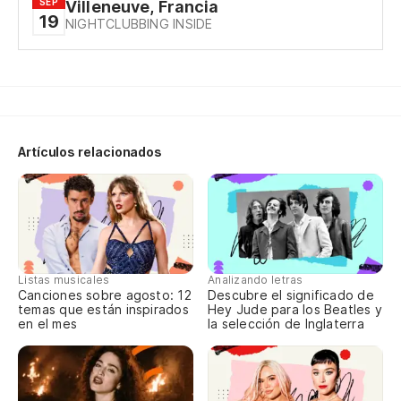
SEP
Villeneuve, Francia
Tr
19
NIGHTCLUBBING INSIDE
Wo
Pa
To
Artículos relacionados
Tr
Wo
Pa
To
Listas musicales
Analizando letras
Canciones sobre agosto: 12
Descubre el significado de
temas que están inspirados
Hey Jude para los Beatles y
en el mes
la selección de Inglaterra
¿M
Or