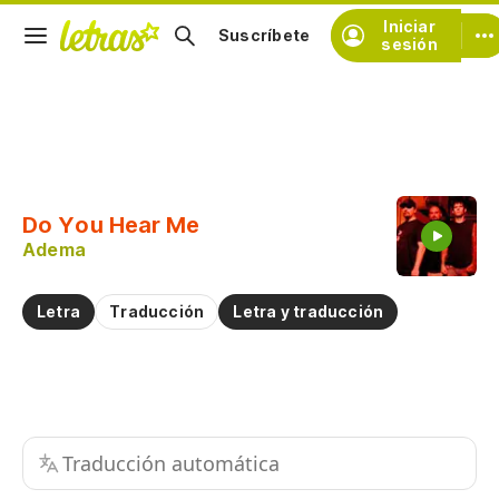
Iniciar
Suscríbete
sesión
Copiar fragmento
Copiar toda la letra
Do You Hear Me
Practicar la pronunciación de
Adema
Comentar sobre este fragmento
Letra
Traducción
Letra y traducción
Traducción automática