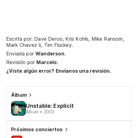
Oj
I 
Lo
Escrita por: Dave Deroo, Kris Kohls, Mike Ransom,
Mark Chavez Ii, Tim Fluckey.
Enviada por
Wanderson
.
Revisión por
Marcelo
.
¿Viste algún error? Envíanos una revisión.
¿M
Álbum
Unstable: Explicit
Or
Álbum • 2003
Pr
Próximos conciertos