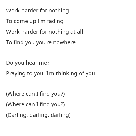
Pr
Work harder for nothing
To come up I'm fading
Sé
Work harder for nothing at all
I 
To find you you're nowhere
Do
Do you hear me?
Es
Praying to you, I'm thinking of you
I'
(Where can I find you?)
Qu
(Where can I find you?)
Th
(Darling, darling, darling)
Er
I 