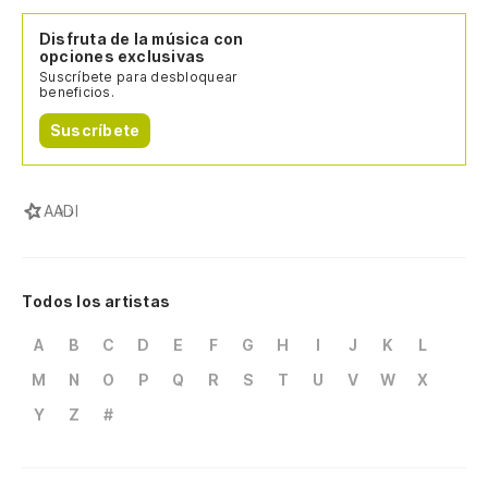
Disfruta de la música con
opciones exclusivas
Suscríbete para desbloquear
beneficios.
Suscríbete
A
ADI
Todos los artistas
A
B
C
D
E
F
G
H
I
J
K
L
M
N
O
P
Q
R
S
T
U
V
W
X
Y
Z
#