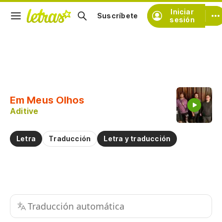
Iniciar
Suscríbete
sesión
Copiar fragmento
Copiar toda la letra
Em Meus Olhos
Practicar la pronunciación de
Aditive
Comentar sobre este fragmento
Letra
Traducción
Letra y traducción
Traducción automática