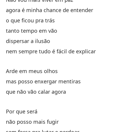
se
agora é minha chance de entender
en
o que ficou pra trás
tanto tempo em vão
en
dispersar a ilusão
y 
nem sempre tudo é fácil de explicar
e 
Arde em meus olhos
mas posso enxergar mentiras
que não vão calar agora
O
Por que será
não posso mais fugir
O