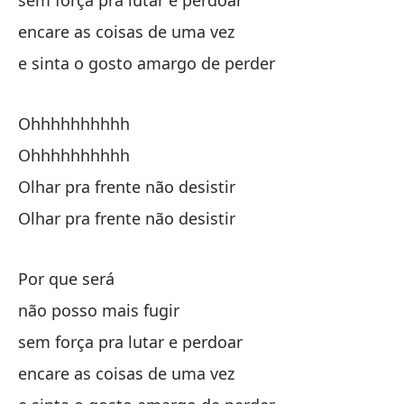
sem força pra lutar e perdoar
Mi
encare as coisas de uma vez
Ol
e sinta o gosto amargo de perder
Mi
Ohhhhhhhhhh
Ol
Ohhhhhhhhhh
Olhar pra frente não desistir
No
Olhar pra frente não desistir
ah
Por que será
ag
não posso mais fugir
lo
sem força pra lutar e perdoar
encare as coisas de uma vez
ta