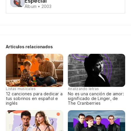
Especial
no
Álbum • 2003
si
se
Artículos relacionados
en
en
y 
e 
Listas musicales
Analizando letras
12 canciones para dedicar a
No es una canción de amor:
tus sobrinos en español e
significado de Linger, de
O
inglés
The Cranberries
O