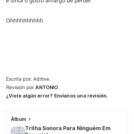
e sinta o gosto amargo de perder
di
Ohhhhhhhhhh
no
ne
Qu
pe
Escrita por: Aditive.
ma
Revisión por
ANTONIO
.
¿Viste algún error? Envíanos una revisión.
qu
Álbum
¿P
Trilha Sonora Para Ninguém Em