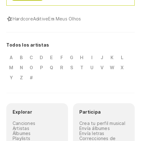
Hardcore
Aditive
Em Meus Olhos
Todos los artistas
A
B
C
D
E
F
G
H
I
J
K
L
M
N
O
P
Q
R
S
T
U
V
W
X
Y
Z
#
Explorar
Participa
Canciones
Crea tu perfil musical
Artistas
Envía álbumes
Álbumes
Envía letras
Playlists
Correcciones de