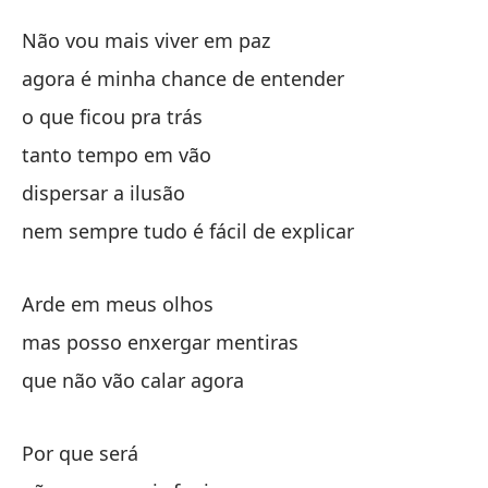
En
Não vou mais viver em paz
E
agora é minha chance de entender
o que ficou pra trás
No
tanto tempo em vão
ah
dispersar a ilusão
ag
nem sempre tudo é fácil de explicar
lo
Arde em meus olhos
mas posso enxergar mentiras
ta
que não vão calar agora
di
Por que será
no