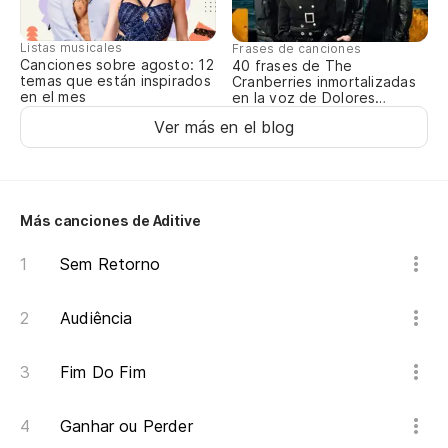
Mi
Listas musicales
Frases de canciones
Ol
Canciones sobre agosto: 12
40 frases de The
temas que están inspirados
Cranberries inmortalizadas
en el mes
en la voz de Dolores
Mi
O’Riordan
Ver más en el blog
Ol
¿P
Más canciones de Aditive
Sem Retorno
no
Audiência
si
se
Fim Do Fim
en
Ganhar ou Perder