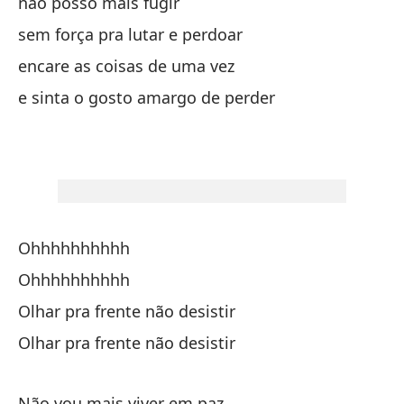
não posso mais fugir
ne
sem força pra lutar e perdoar
encare as coisas de uma vez
Qu
e sinta o gosto amargo de perder
pe
ma
qu
Ohhhhhhhhhh
Ohhhhhhhhhh
¿P
Olhar pra frente não desistir
no
Olhar pra frente não desistir
si
Não vou mais viver em paz